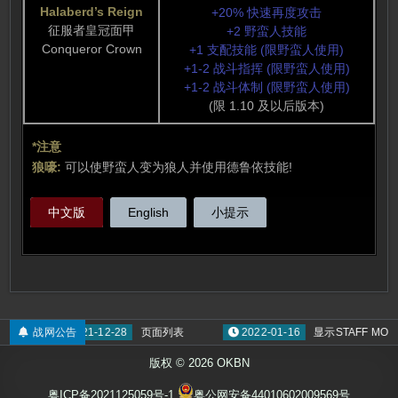
Halaberd’s Reign
+20% 快速再度攻击
征服者皇冠面甲
+2 野蛮人技能
Conqueror Crown
+1 支配技能 (限野蛮人使用)
+1-2 战斗指挥 (限野蛮人使用)
+1-2 战斗体制 (限野蛮人使用)
(限 1.10 及以后版本)
*注意
狼嚎:
可以使野蛮人变为狼人并使用德鲁依技能!
中文版
English
小提示
奖
战网公告
2021-12-28
页面列表
2022-01-16
显示STAFF MO
版权 © 2026 OKBN
粤ICP备2021125059号-1
粤公网安备44010602009569号