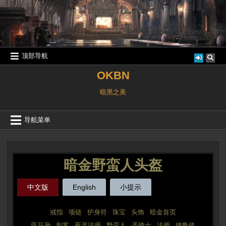
跳
至
内
容
顶部导航
OKBN
暗黑之美
导航菜单
暗金野蛮人头盔
中文版
English
小提示
戒指
 | 
项链
 | 
护身符
 | 
珠宝
 | 
头饰
 | 
暗金首页
亚马逊
 | 
刺客
 | 
死灵法师
 | 
野蛮人
 | 
圣骑士
 | 
法师
 | 
德鲁依