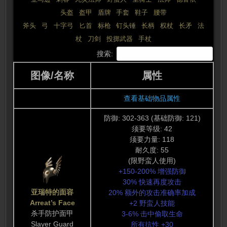
头盔
 | 
盔甲
 | 
盾牌
 | 
手套
 | 
鞋子
 | 
腰带
斧头
 | 
弓
 | 
十字弓
 | 
匕首
 | 
标枪
 | 
钉头锤
 | 
长柄
 | 
权杖
 | 
长矛
 | 
法
杖
 | 
刀剑
 | 
投掷武器
 | 
手杖
搜索:
图像/名称
属性
查看基础物品属性
防御: 302-363 (基础防御: 121)
须要等级: 42
须要力量: 118
耐久度: 55
(限野蛮人使用)
+150-200% 增强防御
30% 快速再度攻击
亚瑞特的面容
20% 额外的攻击准确率加成
Arreat’s Face
+2 野蛮人技能
杀手防护面甲
3-6% 击中偷取生命
Slayer Guard
所有抗性 +30