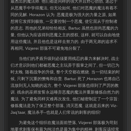
最杰出的魔法师. 他们都是同样的强大并且野心勃勃, 迷恋于
从恶魔手中学得魔法, 但无论如何, 他们对恶魔的魔法有着不
同的见解. Horazon 认为: 恶魔是极为强大的力量之源, 如果
想将它发挥到极致, 一定要控制一个恶魔, 使它屈从于控制者
的意志. 而他的兄弟却恰恰相反, Bartuc 虽然也崇尚恶魔的力
量, 但他认为应该得到恶魔之主的授权, 这样, 就可以自由地使
用这些魔法, 并且他也是这样去努力的. 由于两兄弟的追求不
再相同, Vizjerei 部落不可避免地分裂了.
当他们的矛盾升级到必须要用残忍的暴力来解决时, 战士
们才意识到他们都被恶魔之主玩弄于股掌之间了, 但一切已为
时太晚. 随着战争的升级, 整个天空都在燃烧. 当一切结束的时
候, 只剩下沉重的懊悔和自责. Bartuc 死了,Horazon 也将自己
流放到无人知晓的远方, 整个 Vizjerei 部落也得到了严厉的教
训. 残余的巫师发誓永远唾弃恶魔的魔法并重新修炼自然力的
魔法. 为了避免同样灾难再次发生, 他们秘密制定了一个宗旨:
修炼魔法是为了保卫整个部落, 消灭恶魔. 这就是后来的 Viz-
Jaq’taar, 魔法杀手–也就是人们常说的刺客的组织!
为避免这个组织在魔法面前堕落, Vizjerei 部落极为苛刻
地要求刺客保有最为纯洁也是最为集中的精神. 刺客应该经常