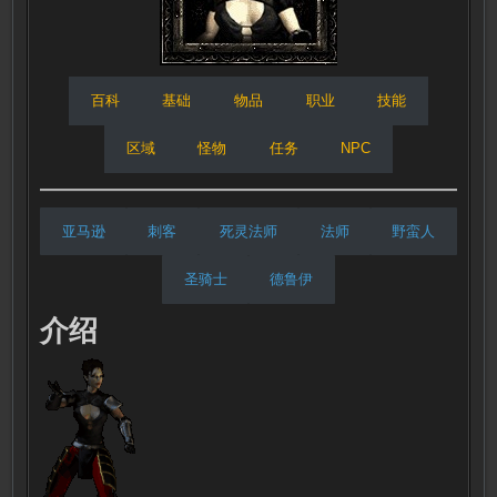
百科
基础
物品
职业
技能
区域
怪物
任务
NPC
亚马逊
刺客
死灵法师
法师
野蛮人
圣骑士
德鲁伊
介绍