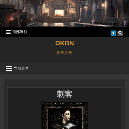
跳
至
内
容
顶部导航
OKBN
暗黑之美
导航菜单
刺客