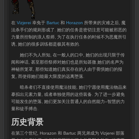
在
Vizjerei
幸免于
Bartuc
和
Horazon
所带来的灾难之后, 魔
法杀手们的规则形成了. 她们的任务是密切注意可能被邪恶的
力量所控制的浪人祭师, 为了在执行任务的时候不为恶魔所引
诱, 她们的很多训练都是极其有效的.
她们不为人所知, 在一般人的口中, 她们的出现只限于传
闻和神话, 甚至那些祭师对她们也是所知甚微.她们的名声为
神秘所笼罩, 那些知道她们真实存在的人由于畏惧她们的报
复, 而使得她们能最大限度的远离堕落.
暗杀者们不直接使用魔法技能, 她们宁愿使用魔法物品来
摹拟出元素力量, 或者单独使用的这些装备. 为了进一步避免
可能发生的堕落, 她们更加关注普通人的自然能力–智慧的力
量和徒手搏击.
历史背景
在第三个世纪, Horazon 和 Bartuc 两兄弟成为 Vizjerei 部落