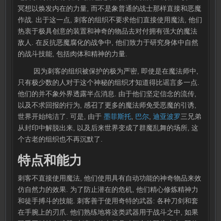
冥想以焕发内在的力量, 而不是象普通的战士那样直接和恶魔
作战. 出于这一点, 刺客的组织不要求他们直接使用魔法, 他们
热衷于极具创意的装置和神奇的物品去对付拥有强大的魔法
敌人. 在反抗恶魔腐化的战争中, 他们致力于研究身体中自然
的战斗技能, 包括肉体和精神的力量.
因为刺客的组织被保护的极为严密, 即使是在魔法师中,
只有极少数的人对于这个神秘的组织才知道得比谣言多一点.
他们的并不象外界透露半点消息. 由于他们坚定信念的流传,
以及不求回报的行为, 感召了更多的魔法师免受恶魔的引诱,
世界开始纯洁了. 可是, 由于
墨菲斯托
,
巴尔
,
迪亚波罗
三兄弟
从封印中解脱出来, 以及后来世界变成了群魔乱舞的场所, 这
个古老的组织也不再沉默了.
特点和能力
刺客不直接使用魔法, 他们使用具有自动功能的神奇物品来效
仿自然力的效果. 为了防止潜在的危机, 他们精心修炼精神力
和徒手搏斗的技能. 刺客善于使用奇特的武器: 各种刀剑和套
在手腕上的刃爪. 他们熟练地将这类武器用于战斗之中, 如果