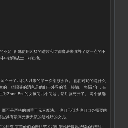
大的不足, 但她使用凶猛的进攻和防御魔法来弥补了这一点的不
战斗中她和战士一样出色.
u法师召开了几代人以来的第一次部族会议。 他们讨论的是什么
生的一些招募的消息是他们与外界的唯一接触。 每隔7年，在
且对Zann Esu的女孩问几个问题，然后就离开了。 每个被选
的，而不是严格的侧重于元素魔法。 他们只创造他们自身需要的
那些具有最高元素天赋的避难所的女儿。
密的研究,完善他们的魔法艺术和对避难所世界持续的观望中，