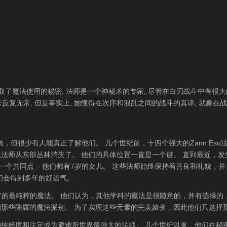
取了魔法使用的秘密, 法师是一个神秘术的专家, 尽管在白刃战斗中有很
来反复无常, 但是事实上, 她懂得在次序和混乱之间的战斗的真谛, 就象在
，但很少有人能真正了解他们。 几个世纪前，十四个强大的Zann Es
法师从东部丛林消失了。 他们的具体位置一直是一个谜。 直到最近，发
有一个共同点 – 他们都有7岁的女儿。 这些法师始终保持着善良和礼貌，并
们会得到多年的好运气。
美”的最纯粹的魔法。 他们认为，其他学科的魔法是很随意的，并有选择
那些陈腐的魔法派别。 为了实现这些元素的完美嬗变，因此他们只选择
纯粹度和注定成为避难所世界最强大的法师。 几个世纪以来，他们在秘