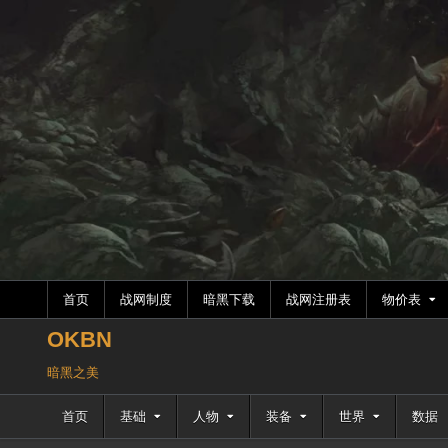
跳
至
内
容
首页
战网制度
暗黑下载
战网注册表
物价表
OKBN
暗黑之美
首页
基础
人物
装备
世界
数据