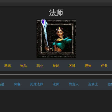
法师
基础
物品
职业
技能
区域
怪物
任务
马逊
刺客
死灵法师
法师
野蛮人
圣骑士
德