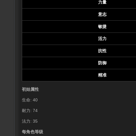
力量
意志
敏捷
活力
抗性
防御
精准
初始属性
生命: 40
耐力: 74
法力: 35
每角色等级