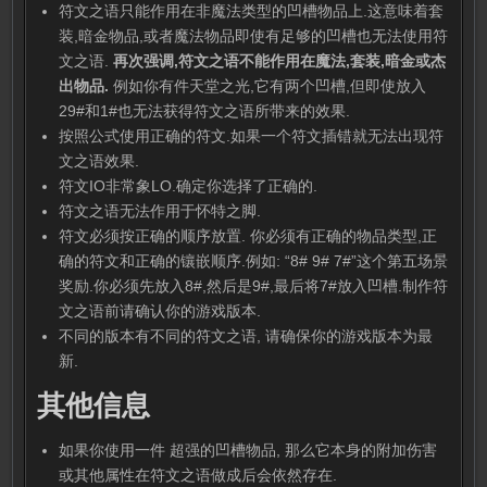
符文之语只能作用在非魔法类型的凹槽物品上.这意味着套
装,暗金物品,或者魔法物品即使有足够的凹槽也无法使用符
文之语.
再次强调,符文之语不能作用在魔法,套装,暗金或杰
出物品.
例如你有件天堂之光,它有两个凹槽,但即使放入
29#和1#也无法获得符文之语所带来的效果.
按照公式使用正确的符文.如果一个符文插错就无法出现符
文之语效果.
符文IO非常象LO.确定你选择了正确的.
符文之语无法作用于怀特之脚.
符文必须按正确的顺序放置. 你必须有正确的物品类型,正
确的符文和正确的镶嵌顺序.例如: “8# 9# 7#”这个第五场景
奖励.你必须先放入8#,然后是9#,最后将7#放入凹槽.制作符
文之语前请确认你的游戏版本.
不同的版本有不同的符文之语, 请确保你的游戏版本为最
新.
其他信息
如果你使用一件 超强的凹槽物品, 那么它本身的附加伤害
或其他属性在符文之语做成后会依然存在.