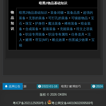
暗黑2物品基础知识
物
暗黑2物品基础知识
•
装备词缀
•
装备品质
•
超强的
品
装备
•
无形的装备
•
可打孔的装备
•
可镶嵌物品
•
宝
知
石
•
珠宝
•
护身符
•
魔法装备
•
稀有装备
•
暗金装
识
备
•
合成装备
•
套装装备
•
充能装备
•
符文之语装
备
•
职业专用装备
•
职业专有属性
•
任务道具
•
注
入
•
赌博
•
寻宝(MF)
•
断点效果
•
伤害减少效果
•
宝
箱
蛮人呐喊系技能更新
战网公告
2022-01-16
暗黑2 赌博技巧
2024-01-
版权 © 2026 OKBN
粤ICP备2021125059号-1
粤公网安备44010602009569号