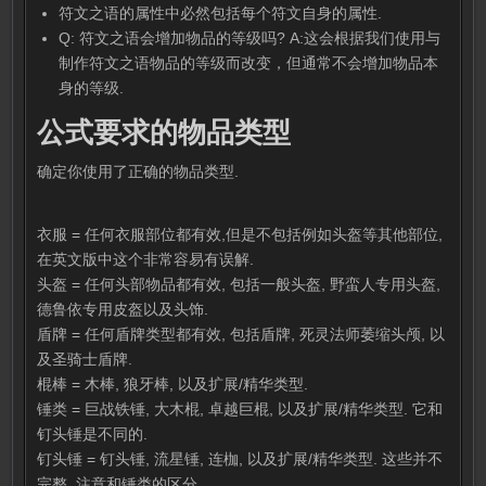
符文之语的属性中必然包括每个符文自身的属性.
Q: 符文之语会增加物品的等级吗? A:这会根据我们使用与
制作符文之语物品的等级而改变，但通常不会增加物品本
身的等级.
公式要求的物品类型
确定你使用了正确的物品类型.
衣服 = 任何衣服部位都有效,但是不包括例如头盔等其他部位,
在英文版中这个非常容易有误解.
头盔 = 任何头部物品都有效, 包括一般头盔, 野蛮人专用头盔,
德鲁依专用皮盔以及头饰.
盾牌 = 任何盾牌类型都有效, 包括盾牌, 死灵法师萎缩头颅, 以
及圣骑士盾牌.
棍棒 = 木棒, 狼牙棒, 以及扩展/精华类型.
锤类 = 巨战铁锤, 大木棍, 卓越巨棍, 以及扩展/精华类型. 它和
钉头锤是不同的.
钉头锤 = 钉头锤, 流星锤, 连枷, 以及扩展/精华类型. 这些并不
完整. 注意和锤类的区分.