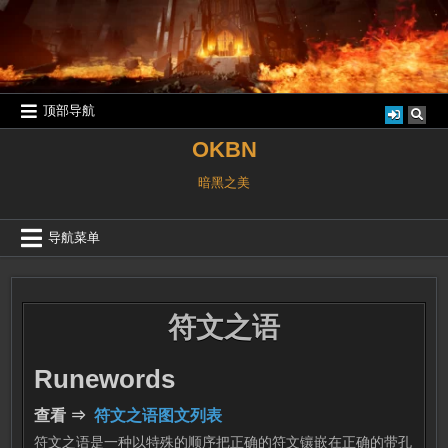
跳
至
内
容
顶部导航
OKBN
暗黑之美
导航菜单
符文之语
Runewords
查看 ⇒
符文之语图文列表
符文之语是一种以特殊的顺序把正确的符文镶嵌在正确的带孔