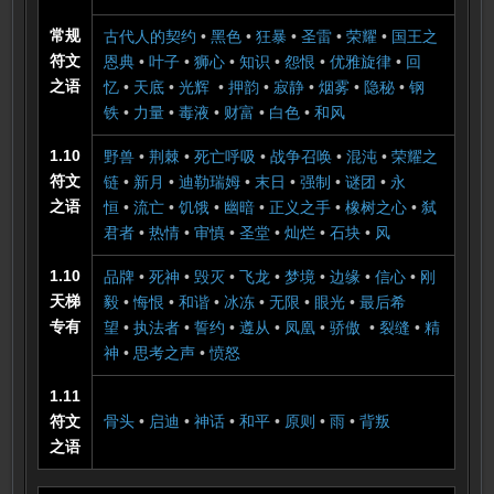
常规
古代人的契约
•
黑色
•
狂暴
•
圣雷
•
荣耀
•
国王之
符文
恩典
•
叶子
•
狮心
•
知识
•
怨恨
•
优雅旋律
•
回
之语
忆
•
天底
•
光辉
•
押韵
•
寂静
•
烟雾
•
隐秘
•
钢
铁
•
力量
•
毒液
•
财富
•
白色
•
和风
1.10
野兽
•
荆棘
•
死亡呼吸
•
战争召唤
•
混沌
•
荣耀之
符文
链
•
新月
•
迪勒瑞姆
•
末日
•
强制
•
谜团
•
永
之语
恒
•
流亡
•
饥饿
•
幽暗
•
正义之手
•
橡树之心
•
弑
君者
•
热情
•
审慎
•
圣堂
•
灿烂
•
石块
•
风
1.10
品牌
•
死神
•
毁灭
•
飞龙
•
梦境
•
边缘
•
信心
•
刚
天梯
毅
•
悔恨
•
和谐
•
冰冻
•
无限
•
眼光
•
最后希
专有
望
•
执法者
•
誓约
•
遵从
•
凤凰
•
骄傲
•
裂缝
•
精
神
•
思考之声
•
愤怒
1.11
符文
骨头
•
启迪
•
神话
•
和平
•
原则
•
雨
•
背叛
之语