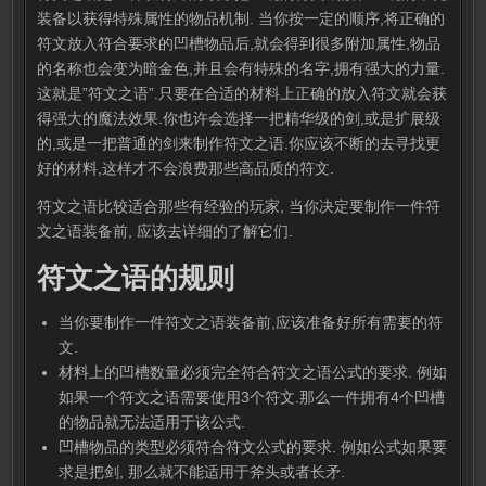
装备以获得特殊属性的物品机制. 当你按一定的顺序,将正确的
符文放入符合要求的凹槽物品后,就会得到很多附加属性,物品
的名称也会变为暗金色,并且会有特殊的名字,拥有强大的力量.
这就是”符文之语”.只要在合适的材料上正确的放入符文就会获
得强大的魔法效果.你也许会选择一把精华级的剑,或是扩展级
的,或是一把普通的剑来制作符文之语.你应该不断的去寻找更
好的材料,这样才不会浪费那些高品质的符文.
符文之语比较适合那些有经验的玩家, 当你决定要制作一件符
文之语装备前, 应该去详细的了解它们.
符文之语的规则
当你要制作一件符文之语装备前,应该准备好所有需要的符
文.
材料上的凹槽数量必须完全符合符文之语公式的要求. 例如
如果一个符文之语需要使用3个符文.那么一件拥有4个凹槽
的物品就无法适用于该公式.
凹槽物品的类型必须符合符文公式的要求. 例如公式如果要
求是把剑, 那么就不能适用于斧头或者长矛.