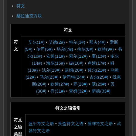
符文
赫拉迪克方块
符文
符
艾尔(1#)
•
艾德(2#)
•
特尔(3#)
•
那夫(4#)
•
爱斯
文
(5#)
•
伊司(6#)
•
塔尔(7#)
•
拉尔(8#)
•
欧特(9#)
•
书
尔(10#)
•
安姆(11#)
•
索尔(12#)
•
夏(13#)
•
多尔
(14#)
•
海尔(15#)
•
破(16#)
•
卢姆(17#)
•
科
(18#)
•
法尔(19#)
•
蓝姆(20#)
•
普尔(21#)
•
乌姆
(22#)
•
马尔(23#)
•
伊司特(24#)
•
古尔(25#)
•
伐克
斯(26#)
•
欧姆(27#)
•
罗(28#)
•
瑟(29#)
•
贝
(30#)
•
乔(31#)
•
查姆(32#)
•
萨德(33#)
符文之语索引
符文
盔甲符文之语
•
头盔符文之语
•
盾牌符文之语
•
武
之语
器符文之语
类型