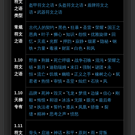
符文
盔甲符文之语
•
头盔符文之语
•
盾牌符文之
之语
语
•
武器符文之语
类型
常规
古代人的契约
•
黑色
•
狂暴
•
圣雷
•
荣耀
•
国王之
符文
恩典
•
叶子
•
狮心
•
知识
•
怨恨
•
优雅旋律
•
回
之语
忆
•
天底
•
光辉
•
押韵
•
寂静
•
烟雾
•
隐秘
•
钢
铁
•
力量
•
毒液
•
财富
•
白色
•
和风
1.10
野兽
•
荆棘
•
死亡呼吸
•
战争召唤
•
混沌
•
荣耀之
符文
链
•
新月
•
迪勒瑞姆
•
末日
•
强制
•
谜团
•
永
之语
恒
•
流亡
•
饥饿
•
幽暗
•
正义之手
•
橡树之心
•
弑
君者
•
热情
•
审慎
•
圣堂
•
灿烂
•
石块
•
风
1.10
品牌
•
死神
•
毁灭
•
飞龙
•
梦境
•
边缘
•
信心
•
刚
天梯
毅
•
悔恨
•
和谐
•
冰冻
•
无限
•
眼光
•
最后希
专有
望
•
执法者
•
誓约
•
遵从
•
凤凰
•
骄傲
•
裂
缝
•
精神
•
思考之声
•
愤怒
1.11
符文
骨头
•
启迪
•
神话
•
和平
•
原则
•
雨
•
背叛