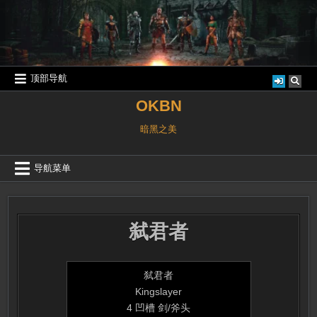
跳
至
内
容
顶部导航
OKBN
暗黑之美
导航菜单
弑君者
弑君者
Kingslayer
4 凹槽 剑/斧头