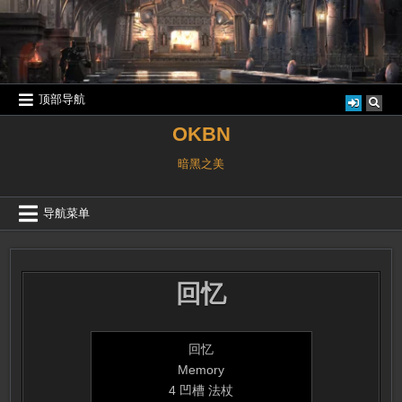
跳
至
内
容
顶部导航
OKBN
暗黑之美
导航菜单
回忆
回忆
Memory
4 凹槽 法杖