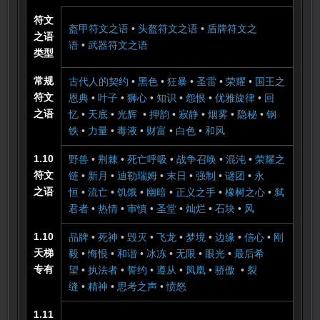
符文
盔甲符文之语
•
头盔符文之语
•
盾牌符文之
之语
语
•
武器符文之语
类型
常规
古代人的契约
•
黑色
•
狂暴
•
圣雷
•
荣耀
•
国王之
符文
恩典
•
叶子
•
狮心
•
知识
•
怨恨
•
优雅旋律
•
回
之语
忆
•
天底
•
光辉
•
押韵
•
寂静
•
烟雾
•
隐秘
•
钢
铁
•
力量
•
毒液
•
财富
•
白色
•
和风
1.10
野兽
•
荆棘
•
死亡呼吸
•
战争召唤
•
混沌
•
荣耀之
符文
链
•
新月
•
迪勒瑞姆
•
末日
•
强制
•
谜团
•
永
之语
恒
•
流亡
•
饥饿
•
幽暗
•
正义之手
•
橡树之心
•
弑
君者
•
热情
•
审慎
•
圣堂
•
灿烂
•
石块
•
风
1.10
品牌
•
死神
•
毁灭
•
飞龙
•
梦境
•
边缘
•
信心
•
刚
天梯
毅
•
悔恨
•
和谐
•
冰冻
•
无限
•
眼光
•
最后希
专有
望
•
执法者
•
誓约
•
遵从
•
凤凰
•
骄傲
•
裂
缝
•
精神
•
思考之声
•
愤怒
1.11