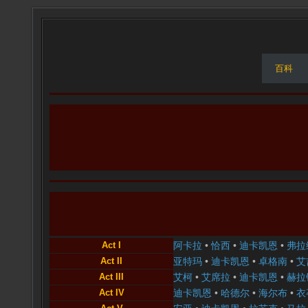
百科
Act I
阿卡拉
•
恰西
•
迪卡凯恩
•
弗拉
Act II
亚特玛
•
迪卡凯恩
•
卓格南
•
艾
Act III
艾柯
•
艾席拉
•
迪卡凯恩
•
赫拉
Act IV
迪卡凯恩
•
哈德尔
•
海尔布
•
衣