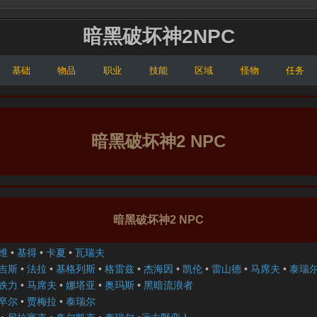
暗黑破坏神2NPC
基础
物品
职业
技能
区域
怪物
任务
暗黑破坏神2 NPC
暗黑破坏神2 NPC
维
•
基得
•
卡夏
•
瓦瑞夫
吉斯
•
法拉
•
基格列斯
•
格雷兹
•
杰海因
•
凯伦
•
雷山德
•
马席夫
•
泰瑞
铁力
•
马席夫
•
娜塔亚
•
奥玛斯
•
黑暗流浪者
卒尔
•
贾梅拉
•
泰瑞尔