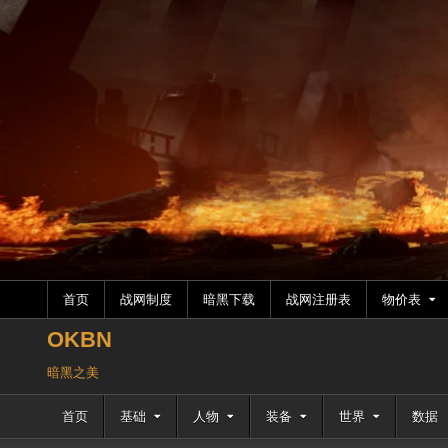
跳
至
内
容
首页
战网制度
暗黑下载
战网注册表
物价表
OKBN
暗黑之美
首页
基础
人物
装备
世界
数据