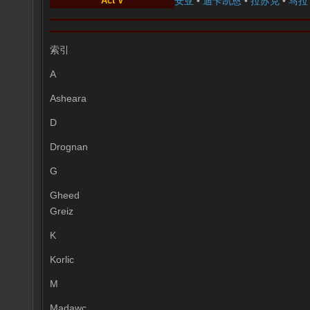
Act V
安亚
•
迪卡凯恩
•
拉苏克
•
马拉
索引
A
Asheara
D
Drognan
G
Gheed
Greiz
K
Korlic
M
Madawc