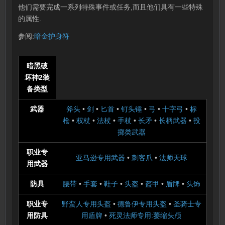
他们需要完成一系列特殊事件或任务,而且他们具有一些特殊
的属性.
参阅:
暗金护身符
暗黑破
坏神2装
备类型
武器
斧头
•
剑
•
匕首
•
钉头锤
•
弓
•
十字弓
•
标
枪
•
权杖
•
法杖
•
手杖
•
长矛
•
长柄武器
•
投
掷类武器
职业专
亚马逊专用武器
•
刺客爪
•
法师天球
用武器
防具
腰带
•
手套
•
鞋子
•
头盔
•
盔甲
•
盾牌
•
头饰
职业专
野蛮人专用头盔
•
德鲁伊专用头盔
•
圣骑士专
用防具
用盾牌
•
死灵法师专用:萎缩头颅