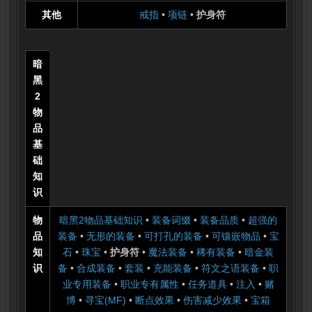
其他
戒指
•
项链
•
护身符
暗
黑
2
物
品
基
础
知
识
物
暗黑2物品基础知识
•
装备词缀
•
装备品质
•
超强的
品
装备
•
无形的装备
•
可打孔的装备
•
可镶嵌物品
•
宝
知
石
•
珠宝
•
护身符
•
魔法装备
•
稀有装备
•
暗金装
识
备
•
合成装备
•
套装
•
充能装备
•
符文之语装备
•
职
业专用装备
•
职业专有属性
•
任务道具
•
注入
•
赌
博
•
寻宝(MF)
•
断点效果
•
伤害减少效果
•
宝箱