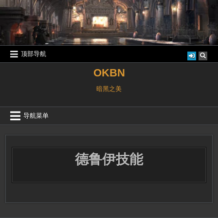
跳
至
内
容
顶部导航
OKBN
暗黑之美
导航菜单
德鲁伊技能