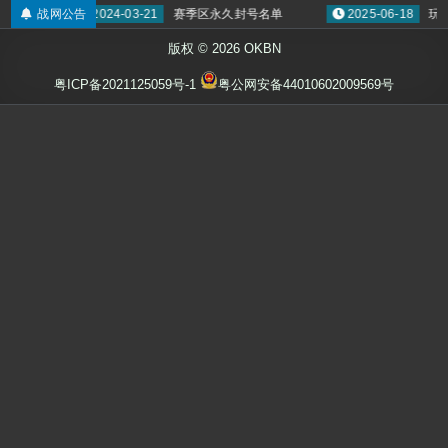
级领奖
战网公告
2024-03-21
赛季区永久封号名单
2025-06-18
玩
版权 © 2026 OKBN
粤ICP备2021125059号-1
粤公网安备44010602009569号