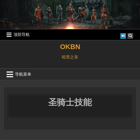
跳
至
内
容
顶部导航
OKBN
暗黑之美
导航菜单
圣骑士技能