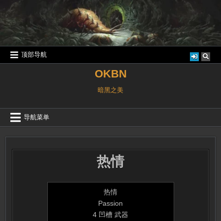
跳
至
内
容
顶部导航
OKBN
暗黑之美
导航菜单
热情
热情
Passion
4 凹槽 武器