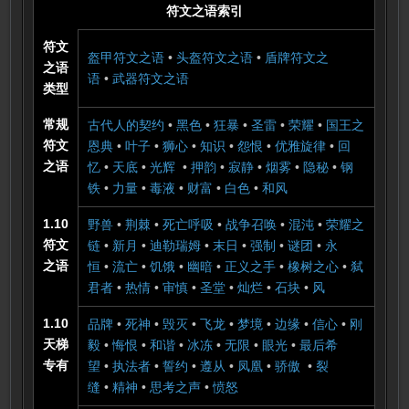
符文之语索引
符文
盔甲符文之语
•
头盔符文之语
•
盾牌符文之
之语
语
•
武器符文之语
类型
常规
古代人的契约
•
黑色
•
狂暴
•
圣雷
•
荣耀
•
国王之
符文
恩典
•
叶子
•
狮心
•
知识
•
怨恨
•
优雅旋律
•
回
之语
忆
•
天底
•
光辉
•
押韵
•
寂静
•
烟雾
•
隐秘
•
钢
铁
•
力量
•
毒液
•
财富
•
白色
•
和风
1.10
野兽
•
荆棘
•
死亡呼吸
•
战争召唤
•
混沌
•
荣耀之
符文
链
•
新月
•
迪勒瑞姆
•
末日
•
强制
•
谜团
•
永
之语
恒
•
流亡
•
饥饿
•
幽暗
•
正义之手
•
橡树之心
•
弑
君者
•
热情
•
审慎
•
圣堂
•
灿烂
•
石块
•
风
1.10
品牌
•
死神
•
毁灭
•
飞龙
•
梦境
•
边缘
•
信心
•
刚
天梯
毅
•
悔恨
•
和谐
•
冰冻
•
无限
•
眼光
•
最后希
专有
望
•
执法者
•
誓约
•
遵从
•
凤凰
•
骄傲
•
裂
缝
•
精神
•
思考之声
•
愤怒