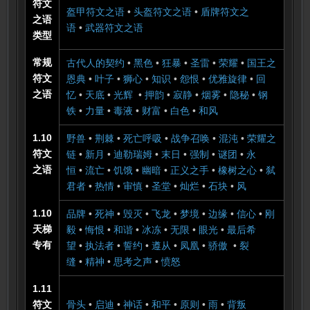
符文
盔甲符文之语
•
头盔符文之语
•
盾牌符文之
之语
语
•
武器符文之语
类型
常规
古代人的契约
•
黑色
•
狂暴
•
圣雷
•
荣耀
•
国王之
符文
恩典
•
叶子
•
狮心
•
知识
•
怨恨
•
优雅旋律
•
回
之语
忆
•
天底
•
光辉
•
押韵
•
寂静
•
烟雾
•
隐秘
•
钢
铁
•
力量
•
毒液
•
财富
•
白色
•
和风
1.10
野兽
•
荆棘
•
死亡呼吸
•
战争召唤
•
混沌
•
荣耀之
符文
链
•
新月
•
迪勒瑞姆
•
末日
•
强制
•
谜团
•
永
之语
恒
•
流亡
•
饥饿
•
幽暗
•
正义之手
•
橡树之心
•
弑
君者
•
热情
•
审慎
•
圣堂
•
灿烂
•
石块
•
风
1.10
品牌
•
死神
•
毁灭
•
飞龙
•
梦境
•
边缘
•
信心
•
刚
天梯
毅
•
悔恨
•
和谐
•
冰冻
•
无限
•
眼光
•
最后希
专有
望
•
执法者
•
誓约
•
遵从
•
凤凰
•
骄傲
•
裂
缝
•
精神
•
思考之声
•
愤怒
1.11
符文
骨头
•
启迪
•
神话
•
和平
•
原则
•
雨
•
背叛