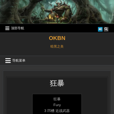
跳
至
内
容
顶部导航
OKBN
暗黑之美
导航菜单
狂暴
狂暴
Fury
3 凹槽 近战武器