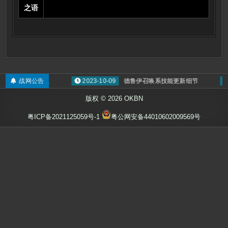
之语
注光环BUG已修复
战网公告
2023-10-09
德鲁伊召唤系技能更新细节
版权 © 2026 OKBN
粤ICP备2021125059号-1
粤公网安备44010602009569号