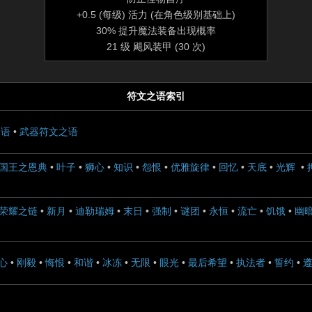
+0.5 (每级) 活力 (在角色级别基础上)
30% 提升魔法装备出现概率
21 级 飓风装甲 (30 次)
符文之语索引
之语
•
武器符文之语
国王之恩典
•
叶子
•
狮心
•
知识
•
怨恨
•
优雅旋律
•
回忆
•
天底
•
光辉
•
荣耀之链
•
新月
•
迪勒瑞姆
•
末日
•
强制
•
谜团
•
永恒
•
流亡
•
饥饿
•
幽
心
•
刚毅
•
悔恨
•
和谐
•
冰冻
•
无限
•
眼光
•
最后希望
•
执法者
•
誓约
•