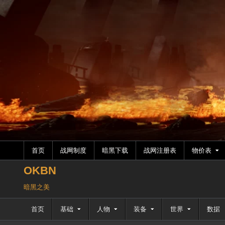
跳
至
内
容
首页
战网制度
暗黑下载
战网注册表
物价表
OKBN
暗黑之美
首页
基础
人物
装备
世界
数据