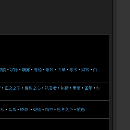
押韵
•
寂静
•
烟雾
•
隐秘
•
钢铁
•
力量
•
毒液
•
财富
•
白
暗
•
正义之手
•
橡树之心
•
弑君者
•
热情
•
审慎
•
圣堂
•
灿
遵从
•
凤凰
•
骄傲
•
裂缝
•
精神
•
思考之声
•
愤怒