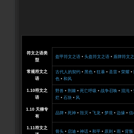
符文之语类
盔甲符文之语
•
头盔符文之语
•
盾牌符文
型
常规符文之
古代人的契约
•
黑色
•
狂暴
•
圣雷
•
荣耀
•
语
色
•
和风
1.10符文之
野兽
•
荆棘
•
死亡呼吸
•
战争召唤
•
混沌
•
语
烂
•
石块
•
风
1.10 天梯专
品牌
•
死神
•
毁灭
•
飞龙
•
梦境
•
边缘
•
信
有
1.11符文之
骨头
•
启迪
•
神话
•
和平
•
原则
•
雨
•
背叛