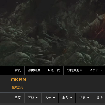
跳
至
内
容
首页
战网制度
暗黑下载
战网注册表
物价表
OKBN
暗黑之美
首页
基础
人物
装备
世界
数据