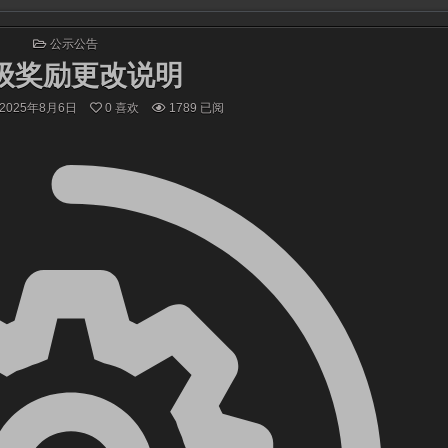
发
公示公告
布
级奖励更改说明
于
2025年8月6日
0
喜欢
1789
已阅