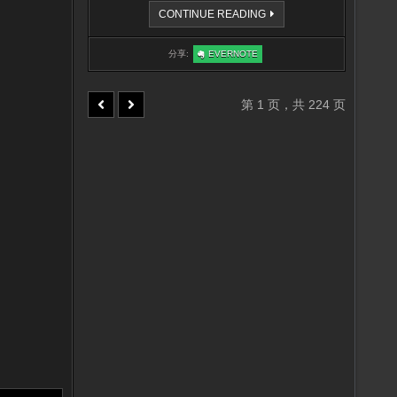
等
CONTINUE READING
级
奖
励
:
分享:
EVERNOTE
更
等
改
级
说
奖
明
励
更
第 1 页，共 224 页
改
说
明