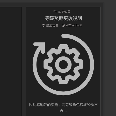
发
公示公告
布
于
等级奖励更改说明
望尘若者
2025-08-06
因动感地带的实施，高等级角色获取经验不
再…