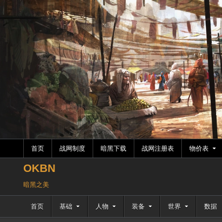
跳
至
内
容
首页
战网制度
暗黑下载
战网注册表
物价表
OKBN
暗黑之美
首页
基础
人物
装备
世界
数据