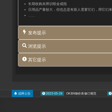
长期收购未辨识暗金戒指
日用品产量较大，但也总是有新人需要它们，用它们
……
发布提示
浏览提示
其它提示
赛季区永久封号名单
战网公告
2025-05-26
OKBN物价表修订规范
202