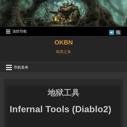
跳
至
内
容
顶部导航
OKBN
暗黑之美
导航菜单
地狱工具
Infernal Tools (Diablo2)