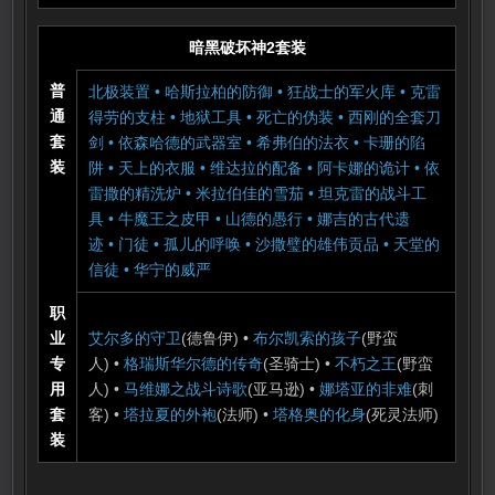
暗黑破坏神2套装
普
北极装置
•
哈斯拉柏的防御
•
狂战士的军火库
•
克雷
通
得劳的支柱
•
地狱工具
•
死亡的伪装
•
西刚的全套刀
套
剑
•
依森哈德的武器室
•
希弗伯的法衣
•
卡珊的
陷
装
阱
•
天上的衣服
•
维达拉的配备
•
阿卡娜的诡计
•
依
雷撒的精洗炉
•
米拉伯佳的雪茄
•
坦克雷的战斗工
具
•
牛魔王之皮甲
•
山德的愚行
•
娜吉的古代遗
迹
•
门徒
•
孤儿的呼唤
•
沙撒璧的雄伟贡品
•
天堂的
信徒
•
华宁的威严
职
业
艾尔多的守卫
(德鲁伊) •
布尔凯索的孩子
(野蛮
专
人) •
格瑞斯华尔德的传奇
(圣骑士) •
不朽之王
(野蛮
用
人) •
马维娜之战斗诗歌
(亚马逊) •
娜塔亚的非难
(刺
套
客) •
塔拉夏的外袍
(法师) •
塔格奥的化身
(死灵法师)
装