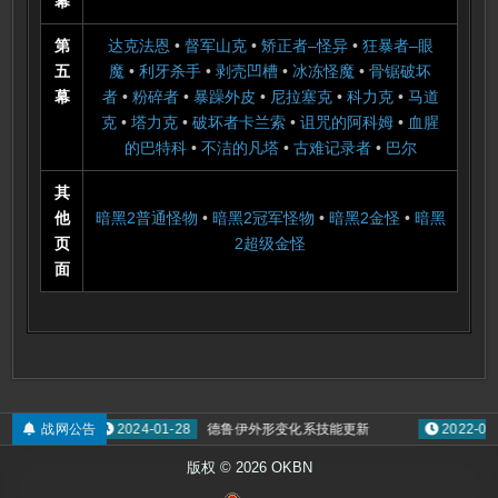
幕
第
达克法恩
•
督军山克
•
矫正者–怪异
•
狂暴者–眼
五
魔
•
利牙杀手
•
剥壳凹槽
•
冰冻怪魔
•
骨锯破坏
幕
者
•
粉碎者
•
暴躁外皮
•
尼拉塞克
•
科力克
•
马道
克
•
塔力克
•
破坏者卡兰索
•
诅咒的阿科姆
•
血腥
的巴特科
•
不洁的凡塔
•
古难记录者
•
巴尔
其
他
暗黑2普通怪物
•
暗黑2冠军怪物
•
暗黑2金怪
•
暗黑
页
2超级金怪
面
稿奖励
战网公告
2024-01-28
德鲁伊外形变化系技能更新
2022-01-
版权 © 2026 OKBN