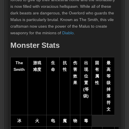
is now filled with voracious hellspawn. While all of these
dark beasts are dangerous, the Overlord who guards the
Malus is particularly brutal. Known as The Smith, this vile
craftsman now uses the power of the Malus to create
weaponry for the minions of
Diablo
.
Monster Stats
The
游戏
生
抗
伤
出
固
最
Smith
难度
命
性
害
现
有
高
效
位
属
等
果
置
性
级
(等
掉
级)
落
符
文
冰
火
电
魔
物
毒