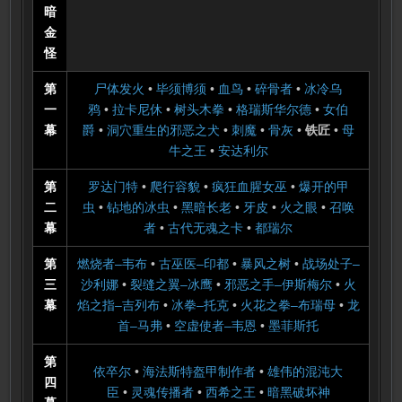
暗
金
怪
第
尸体发火
•
毕须博须
•
血鸟
•
碎骨者
•
冰冷乌
一
鸦
•
拉卡尼休
•
树头木拳
•
格瑞斯华尔德
•
女伯
幕
爵
•
洞穴重生的邪恶之犬
•
刺魔
•
骨灰
•
铁匠
•
母
牛之王
•
安达利尔
第
罗达门特
•
爬行容貌
•
疯狂血腥女巫
•
爆开的甲
二
虫
•
钻地的冰虫
•
黑暗长老
•
牙皮
•
火之眼
•
召唤
幕
者
•
古代无魂之卡
•
都瑞尔
第
燃烧者–韦布
•
古巫医–印都
•
暴风之树
•
战场处子–
三
沙利娜
•
裂缝之翼–冰鹰
•
邪恶之手–伊斯梅尔
•
火
幕
焰之指–吉列布
•
冰拳–托克
•
火花之拳–布瑞母
•
龙
首–马弗
•
空虚使者–韦恩
•
墨菲斯托
第
依卒尔
•
海法斯特盔甲制作者
•
雄伟的混沌大
四
臣
•
灵魂传播者
•
西希之王
•
暗黑破坏神