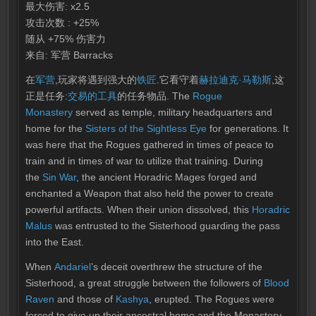
最大伤害: x2.5
攻击次数 : +25%
随从 +75% 伤害力
来自: 军营 Barracks
在
军营
,玩家将遇到强大的
铁匠
.它看守着
赫拉迪克·马勒斯
,这
正是任务:
交易的工具
的任务物品. The
Rogue
Monastery
served as temple, military headquarters and
home for the
Sisters of the Sightless Eye
for generations. It
was here that the Rogues gathered in times of peace to
train and in times of war to utilize that training. During
the
Sin War
, the ancient Horadric Mages forged and
enchanted a Weapon that also held the power to create
powerful artifacts. When their union dissolved, this
Horadric
Malus
was entrusted to the Sisterhood guarding the pass
into the East.
When
Andariel
’s deceit overthrew the structure of the
Sisterhood, a great struggle between the followers of
Blood
Raven
and those of
Kashya
, erupted. The Rogues were
forced to give up their ancestral home and the Monastery