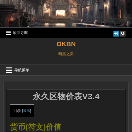
跳
至
内
容
顶部导航
OKBN
暗黑之美
导航菜单
永久区物价表V3.4
目录
[
显示
]
货币(符文)价值