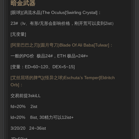
暗金武器
[眼球](涡流水晶)The Oculus[Swirling Crystal]：
23#（lv、有形/无形会影响价格，刚开荒可以卖到2ist）
[无变量]
[阿里巴巴之刃](圆月弯刀)Blade Of Ali Baba[Tulwar]：
一般的PG价 极品24#，ETH 极品=24#+
[变量：ED=60~120、DEX=5~15]
[艾丝屈塔的脾气](怪异之球)Eschuta’s Temper[Eldritch
Orb]：
交易前提3skiLL
fd=20% 2ist
ld=20% 8ist, 30精力可以12ist+
3/20/20 24~36ist