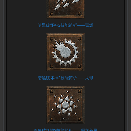
暗黑破坏神2技能简析——毒爆
暗黑破坏神2技能简析——火球
暗黑破坏神2技能简析——霜之新星