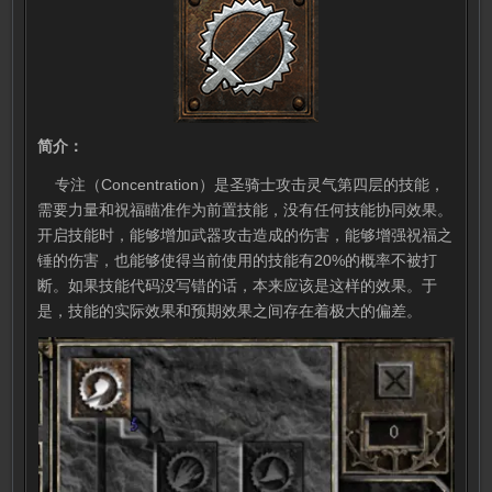
简介：
专注（Concentration）是圣骑士攻击灵气第四层的技能，
需要力量和祝福瞄准作为前置技能，没有任何技能协同效果。
开启技能时，能够增加武器攻击造成的伤害，能够增强祝福之
锤的伤害，也能够使得当前使用的技能有20%的概率不被打
断。如果技能代码没写错的话，本来应该是这样的效果。于
是，技能的实际效果和预期效果之间存在着极大的偏差。