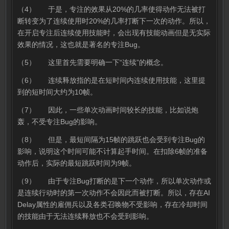
（4） 于是，专注的效果从20%的几率使得动作无法被打
断转变为了连续使用时20%的几率打断下一次的动作。所以，
在开启专注后连续使用技能时，会出现有技能动画但是无实际
效果的情况，这也就是著名的专注Bug。
（5） 这里首先需要明确一下“连续”的概念。
（6） 连续释放指的是在短时间内连续使用技能，这里提
到的短时间大约为10帧。
（7） 因此，一些单次动画时间较长的技能，比如说炮
轰，不受专注Bug的影响。
（8） 但是，最短间隔为15帧的跳跃也会受到专注Bug的
影响，说明这个时间可能不计算起手时间。在扣除6帧的准备
动作后，实际的最短跳跃时间为9帧。
（9） 由于专注Bug打断的是下一个动作，所以单次动作或
是连续行动时的第一次动作不会因此而被打断。所以，存在AI
Delay属性的雇佣兵以及各类召唤物不受影响，存在冷却时间
的技能由于无法连续释放也不会受到影响。