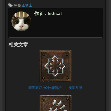
标签
圣骑士
作者：
fishcat
相关文章
暗黑破坏神2技能简析——魔影斗篷