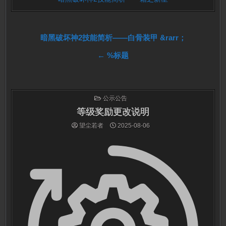
文
暗黑破坏神2技能简析——白骨装甲 &rarr；
← %标题
章
导
航
发
公示公告
布
于
等级奖励更改说明
望尘若者
2025-08-06