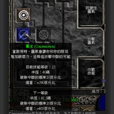
Concentration意为专心或是专注，为了和野蛮人的技能