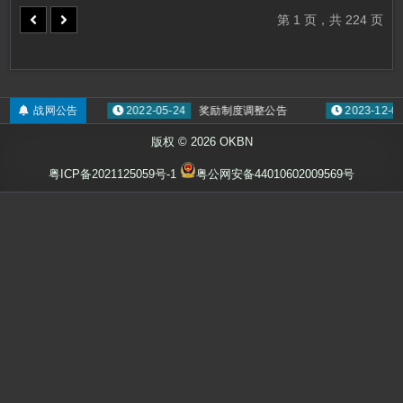
明
励
更
第 1 页，共 224 页
改
说
明
红门消失修复
战网公告
2022-05-24
奖励制度调整公告
2023-12-02
版权 © 2026 OKBN
粤ICP备2021125059号-1
粤公网安备44010602009569号