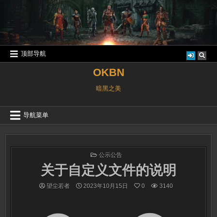
跳
至
内
容
顶部导航
OKBN
暗黑之美
导航菜单
发
公示公告
布
关于自定义文件的说明
于
望尘若者
2023年10月15日
0
3140