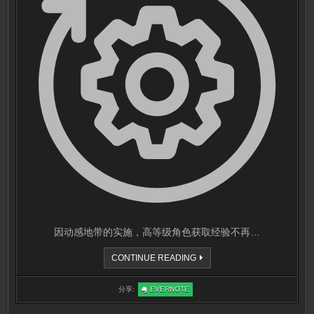
因动感地带的实施，高等级角色获取经验不再…
等
CONTINUE READING
级
奖
励
:
分享:
EVERNOTE
更
等
改
级
说
奖