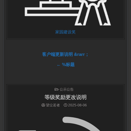
家园建设奖
文
客户端更新说明 &rarr；
← %标题
章
导
航
发
公示公告
布
于
等级奖励更改说明
望尘若者
2025-08-06