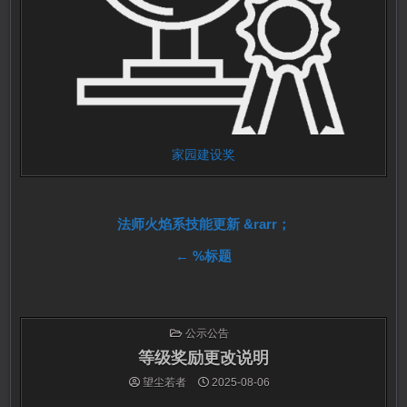
家园建设奖
文
法师火焰系技能更新 &rarr；
← %标题
章
导
航
发
公示公告
布
于
等级奖励更改说明
望尘若者
2025-08-06