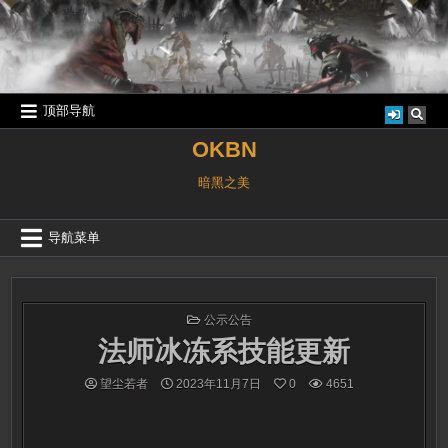
跳
至
内
容
顶部导航
OKBN
暗黑之美
导航菜单
发
公示公告
布
法师冰冻系技能更新
于
望尘若者
2023年11月7日
0
4651