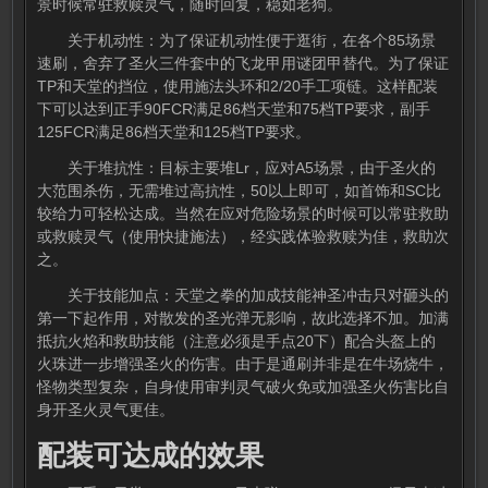
景时候常驻救赎灵气，随时回复，稳如老狗。
关于机动性：为了保证机动性便于逛街，在各个85场景
速刷，舍弃了圣火三件套中的飞龙甲用谜团甲替代。为了保证
TP和天堂的挡位，使用施法头环和2/20手工项链。这样配装
下可以达到正手90FCR满足86档天堂和75档TP要求，副手
125FCR满足86档天堂和125档TP要求。
关于堆抗性：目标主要堆Lr，应对A5场景，由于圣火的
大范围杀伤，无需堆过高抗性，50以上即可，如首饰和SC比
较给力可轻松达成。当然在应对危险场景的时候可以常驻救助
或救赎灵气（使用快捷施法），经实践体验救赎为佳，救助次
之。
关于技能加点：天堂之拳的加成技能神圣冲击只对砸头的
第一下起作用，对散发的圣光弹无影响，故此选择不加。加满
抵抗火焰和救助技能（注意必须是手点20下）配合头盔上的
火珠进一步增强圣火的伤害。由于是通刷并非是在牛场烧牛，
怪物类型复杂，自身使用审判灵气破火免或加强圣火伤害比自
身开圣火灵气更佳。
配装可达成的效果