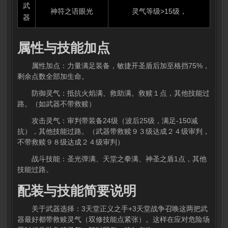
武
神符之语眼光
灵气等级>15级，
器
属性与技能加点
属性加点：力量满足装备，敏捷开圣盾后加至格挡75%，
剩余点数全部加生命。
防御灵气：抵抗火焰满、救助满。救赎１点，其他技能过
路。（如武器不带救赎）
攻击灵气：审判带装备24级（波后25级，满足-150减
抗），其他技能过路。（武器带救赎９３级达成２４级审判，
不带救赎９８级达成２４级审判）
战斗技能：圣光弹满、天堂之拳满、神圣之盾1点，其他
技能过路。
配装与技能简要说明
关于武器选择：3天堂正义之手+3天堂战争召唤这两把武
器最好都带救赎灵气（双修技能点紧张）。这样在应对危险场