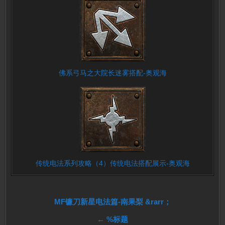
佛系弓马之大院长迷雾搭配-奥观海
传统电法系列攻略（4）传统电法搭配展示-奥观海
文
MF镰刀新星电法篇-南果梨 &rarr；
← %标题
章