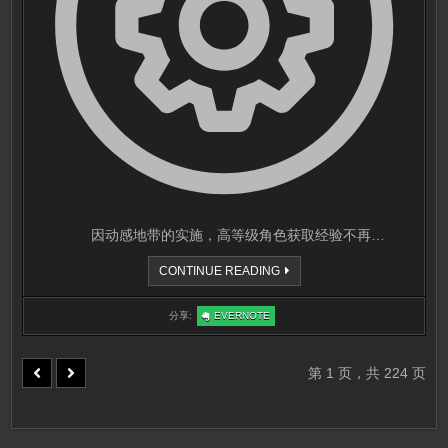
因动感地带的实施，高等级角色获取经验不再…
等
CONTINUE READING
级
奖
励
:
分享:
EVERNOTE
更
等
改
级
说
奖
明
励
更
第 1 页，共 224 页
改
说
明