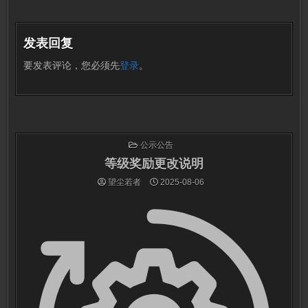
导
发表回复
航
要发表评论，您必须先
登录
。
发
公示公告
布
于
等级奖励更改说明
望尘若者
2025-08-06