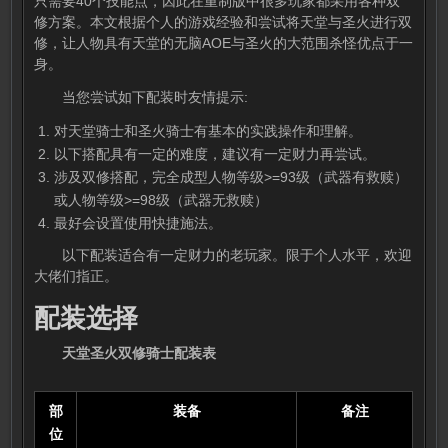
只需要40个技能点，因此在重制版中很多玩家都采用各种双
修方案。本文根据个人的游戏经验和尝试将天堂与圣火进行双
修，让人物具有天堂的无脑AOE与圣火的大范围杀怪优点于一
身。
当您尝试如下配装时友情提示:
对天堂骑士和圣火骑士有基本的实践操作和理解。
以下搭配具有一定的难度，建议有一定财力再尝试。
涉及双修搭配，完全成型人物等级>=93级（武器有救赎）
或人物等级>=98级（武器无救赎）
最好会设置使用快捷施法。
以下配装适合有一定财力的老玩家。限于个人水平，欢迎
大佬们指正。
配装选择
天堂圣火双修骑士配装表
部
装备
备注
位