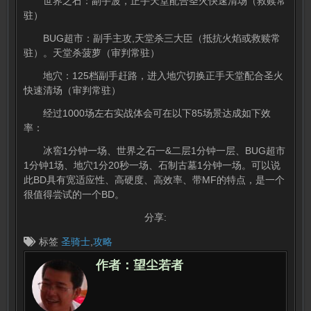
世界之石：副手波，正手天堂配合圣火快速清场（救赎常
驻）
BUG超市：副手主攻,天堂杀三大臣（抵抗火焰或救赎常
驻）。天堂杀菠萝（审判常驻）
地穴：125档副手赶路，进入地穴切换正手天堂配合圣火
快速清场（审判常驻）
经过1000场左右实战体会可在以下85场景达成如下效
率：
冰窖1分钟一场、世界之石一&二层1分钟一层、BUG超市
1分钟1场、地穴1分20秒一场、石制古墓1分钟一场。可以说
此BD具有宽适应性、高硬度、高效率、带MF的特点，是一个
很值得尝试的一个BD。
分享:
标签
圣骑士
,
攻略
作者：
望尘若者