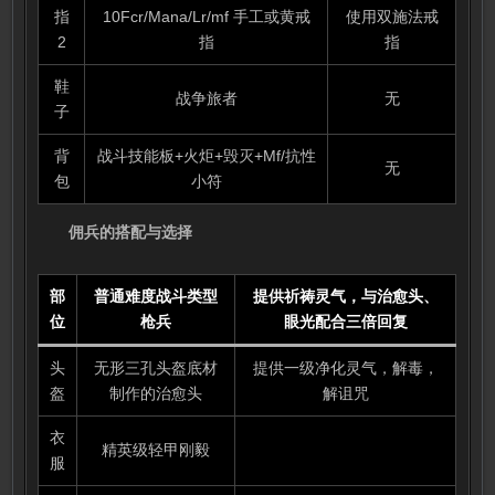
指
10Fcr/Mana/Lr/mf 手工或黄戒
使用双施法戒
2
指
指
鞋
战争旅者
无
子
背
战斗技能板+火炬+毁灭+Mf/抗性
无
包
小符
佣兵的搭配与选择
部
普通难度战斗类型
提供祈祷灵气，与治愈头、
位
枪兵
眼光配合三倍回复
头
无形三孔头盔底材
提供一级净化灵气，解毒，
盔
制作的治愈头
解诅咒
衣
精英级轻甲刚毅
服