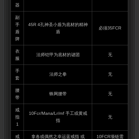
器
副
手
45R 4孔神圣小盾为底材的精神
必须35FCR
盾
盾
牌
衣
法师铠甲为底材的谜团
无
服
手
法师之拳
无
套
腰
蛛网腰带
无
带
戒
10Fcr/Mana/Lr/mf 手工或黄戒
指
无
指
1
戒
拿各或偶然之幸运蓝戒指 或
10FCR项链需