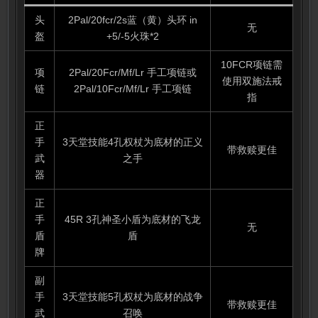
头
2Pal/20fcr/2s蓝（黄）头环 in
无
盔
+5/-5火珠*2
10FCR项链需
项
2Pal/20Fcr/Mf/Lr 手工项链或
使用双施法戒
链
2Pal/10Fcr/Mf/Lr 手工项链
指
正
手
3天堂技能4孔权杖为底材的正义
带救赎更佳
武
之手
器
正
手
45R 3孔神圣小盾为底材的飞龙
无
盾
盾
牌
副
手
3天堂技能5孔权杖为底材的战争
带救赎更佳
武
召唤