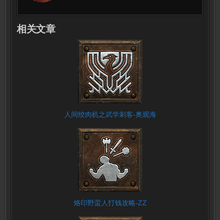
相关文章
人间绞肉机之武学刺客-奥观海
烙印野蛮人打钱攻略-ZZ