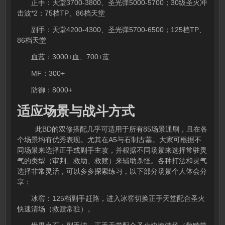
正手：天堂3700-3800、圣光弹5000-5700；30级圣火冲
击波*2；75档TP、86档天堂
副手：天堂4200-4300、圣光弹5700-6500；125档TP、
86档天堂
血蓝：3000+血、700+蓝
MF：300+
防御：8000+
适应场景与战斗方式
此BD的双修搭配几乎可适用于所有85场景通刷，且在各
个场景均有优秀表现。尤其在A5与石制古墓。大家可根据不
同场景来选择正手或副手主攻，并根据不同场景来选择常驻灵
气的类型（审判、救助、救赎）来辅助杀怪。各种打法和灵气
选择非常灵活，可以多多探索练习，以下部分场景个人体会分
享：
冰窖：125档副手赶路，进入冰窖切换正手天堂配合圣火
快速清场（救赎常驻）。