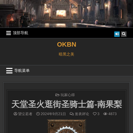
跳
至
内
容
顶部导航
OKBN
暗黑之美
导航菜单
发
玩家心得
布
天堂圣火逛街圣骑士篇-南果梨
于
ON
望尘若者
2024年9月21日
发表评论
3
4873
天
堂
圣
火
逛