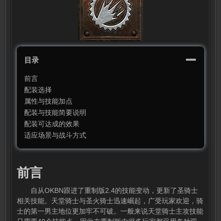
街
圣
骑
士
篇-
南
果
梨
目录
前言
配装选择
属性与技能加点
配装与技能简要说明
配装可达成的效果
适应场景与战斗方式
前言
自从OKBN跟进了重制版2.4的技能变动，更新了圣骑士
相关技能。天堂骑士与圣火骑士迅速崛起，广受玩家欢迎，骑
士的第一男主地位更加牢不可破。一般来说天堂骑士主攻技能