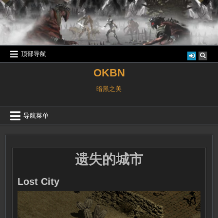
跳
至
内
容
顶部导航
OKBN
暗黑之美
导航菜单
遗失的城市
Lost City