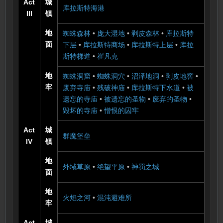
Act
城
库拉斯特海港
III
镇
地
蜘蛛森林
•
庞大湿地
•
剥皮森林
•
库拉斯特
面
下层
•
库拉斯特商场
•
库拉斯特上层
•
库拉
斯特梯道
•
崔凡克
地
蜘蛛洞窟
•
蜘蛛洞穴
•
沼泽地洞
•
剥皮地窖
•
牢
废弃寺庙
•
残破神庙
•
库拉斯特下水道
•
被
遗忘的寺庙
•
被遗忘的圣物
•
废弃的圣物
•
毁坏的寺庙
•
憎恨的囚牢
Act
城
群魔堡垒
IV
镇
地
外域草原
•
绝望平原
•
神罚之城
面
地
火焰之河
•
混沌避难所
牢
Act
城