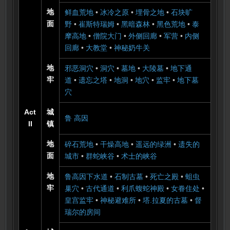
地
鲜血荒地
•
冰冷之原
•
埋骨之地
•
石块旷
面
野
•
崔斯特瑞姆
•
黑暗森林
•
黑色荒地
•
泰
摩高地
•
僧院大门
•
外侧回廊
•
军营
•
内侧
回廊
•
大教堂
•
神秘奶牛关
地
邪恶洞穴
•
洞穴
•
墓地
•
大陵墓
•
地下通
牢
道
•
遗忘之塔
•
地洞
•
地穴
•
监牢
•
地下墓
穴
Act
城
鲁 高因
II
镇
地
碎石荒地
•
干燥高地
•
遥远的绿洲
•
遗失的
面
城市
•
群蛇峡谷
•
术士的峡谷
地
鲁高因下水道
•
石制古墓
•
死亡之殿
•
蛆虫
牢
巢穴
•
古代通道
•
利爪蝮蛇神殿
•
女眷住处
•
皇宫监牢
•
神秘避难所
•
塔.拉夏的古墓
•
督
瑞尔的房间