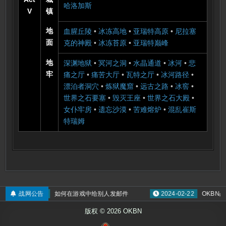
哈洛加斯
V
镇
地
血腥丘陵
•
冰冻高地
•
亚瑞特高原
•
尼拉塞
面
克的神殿
•
冰冻苔原
•
亚瑞特巅峰
地
深渊地狱
•
冥河之洞
•
水晶通道
•
冰河
•
悲
牢
痛之厅
•
痛苦大厅
•
瓦特之厅
•
冰河路径
•
漂泊者洞穴
•
炼狱魔窟
•
远古之路
•
冰窖
•
世界之石要塞
•
毁灭王座
•
世界之石大殿
•
女仆牢房
•
遗忘沙漠
•
苦难熔炉
•
混乱崔斯
特瑞姆
2022-02-07
战网公告
如何在游戏中给别人发邮件
2024-02-22
OKBN战
版权 © 2026 OKBN