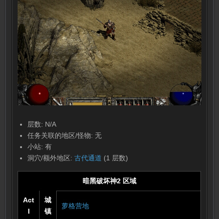
层数: N/A
任务关联的地区/怪物: 无
小站: 有
洞穴/额外地区:
古代通道
(1 层数)
暗黑破坏神2 区域
Act
城
萝格营地
I
镇