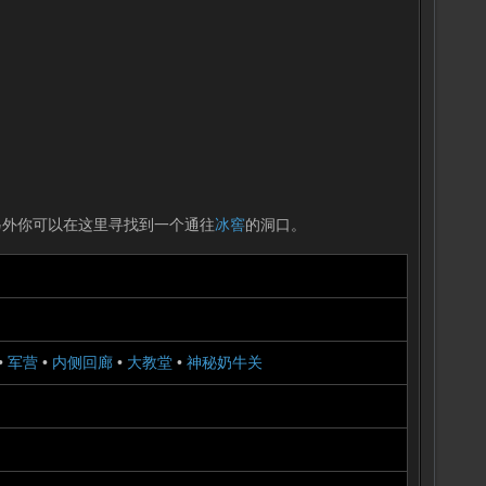
另外你可以在这里寻找到一个通往
冰窖
的洞口。
•
军营
•
内侧回廊
•
大教堂
•
神秘奶牛关