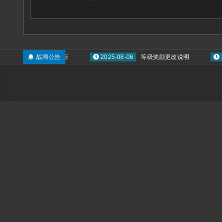
蛮人呐喊系技能更新
战网公告
2025-08-06
等级奖励更改说明
2022-