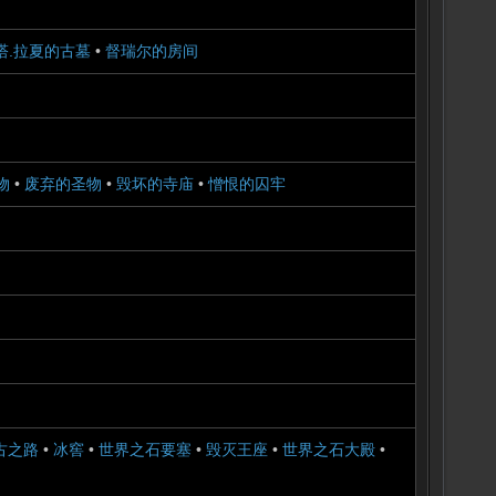
塔.拉夏的古墓
•
督瑞尔的房间
物
•
废弃的圣物
•
毁坏的寺庙
•
憎恨的囚牢
古之路
•
冰窖
•
世界之石要塞
•
毁灭王座
•
世界之石大殿
•