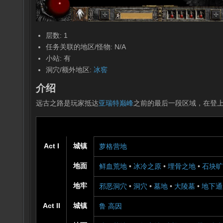
层数: 1
任务关联的地区/怪物: N/A
小站: 有
洞穴/额外地区:
冰窖
介绍
远古之路是玩家抵达
亚瑞特巅峰
之前的最后一段区域，在登
Act I
城镇
萝格营地
地面
鲜血荒地
•
冰冷之原
•
埋骨之地
•
石块旷
地牢
邪恶洞穴
•
洞穴
•
墓地
•
大陵墓
•
地下通
Act II
城镇
鲁 高因