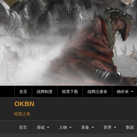
跳
至
内
容
首页
战网制度
暗黑下载
战网注册表
物价表
OKBN
暗黑之美
首页
基础
人物
装备
世界
数据