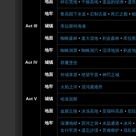
地面
碎石荒地
•
干燥高地
•
遥远的绿洲
•
遗失
地牢
鲁高因下水道
•
石制古墓
•
死亡之殿
•
蛆
Act III
城镇
库拉斯特海港
地面
蜘蛛森林
•
庞大湿地
•
剥皮森林
•
库拉斯
地牢
蜘蛛洞窟
•
蜘蛛洞穴
•
沼泽地洞
•
剥皮地
Act IV
城镇
群魔堡垒
地面
外域草原
•
绝望平原
•
神罚之城
地牢
火焰之河
•
混沌避难所
Act V
城镇
哈洛加斯
地面
血腥丘陵
•
冰冻高地
•
亚瑞特高原
•
尼拉
地牢
深渊地狱
•
冥河之洞
•
水晶通道
•
冰河
•
女仆牢房
•
遗忘沙漠
•
苦难熔炉
•
混乱崔