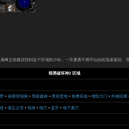
上巅峰之前建议找到这个区域的小站，一旦遭遇不测可以由此迅速返回。
暗黑破坏神2 区域
野
•
崔斯特瑞姆
•
黑暗森林
•
黑色荒地
•
泰摩高地
•
僧院大门
•
外侧回廊
道
•
遗忘之塔
•
地洞
•
地穴
•
监牢
•
地下墓穴