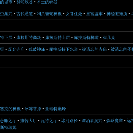
的城市
•
群蛇峡谷
•
术士的峡谷
虫巢穴
•
古代通道
•
利爪蝮蛇神殿
•
女眷住处
•
皇宫监牢
•
神秘避难所
•
特下层
•
库拉斯特商场
•
库拉斯特上层
•
库拉斯特梯道
•
崔凡克
窖
•
废弃寺庙
•
残破神庙
•
库拉斯特下水道
•
被遗忘的寺庙
•
被遗忘的圣
塞克的神殿
•
冰冻苔原
•
亚瑞特巅峰
悲痛之厅
•
痛苦大厅
•
瓦特之厅
•
冰河路径
•
漂泊者洞穴
•
炼狱魔窟
•
远
斯特瑞姆