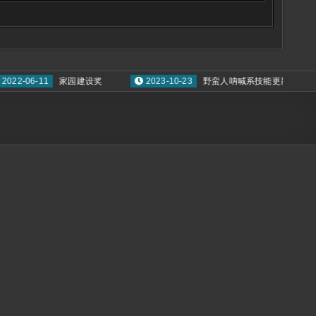
-06-11
家园建设奖
2023-10-23
野蛮人呐喊系技能更新
2