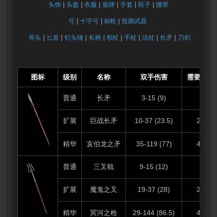
头饰
|
头盔
|
衣服
|
盾牌
|
手套
|
鞋子
|
腰带
弓
|
十字弓
|
标枪
|
投掷武器
斧头
|
匕首
|
钉头锤
|
长柄
|
权杖
|
手杖
|
法杖
|
长矛
|
刀剑
图标
级别
名称
双手伤害
需要等级
普通
长矛
3-15 (9)
/
扩展
巨战长矛
10-37 (23.5)
21
精华
亥伯龙之矛
35-119 (77)
43
普通
三叉戟
9-15 (12)
/
扩展
魔鬼之叉
19-37 (28)
24
精华
冥河之枪
29-144 (86.5)
49