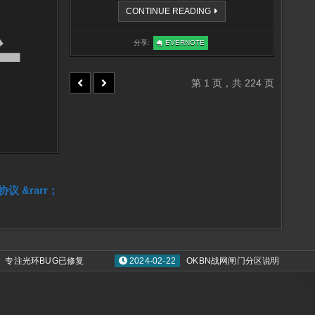
等
CONTINUE READING
级
奖
励
:
分享:
EVERNOTE
更
等
改
级
说
奖
明
励
更
第 1 页，共 224 页
改
说
明
协议 &rarr；
注光环BUG已修复
2024-02-22
OKBN战网闸门分区说明
20