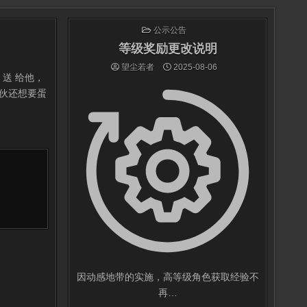
发
公示公告
布
于
等级奖励更改说明
望尘若者
2025-08-06
送 给他，
 伙还想要蛋
因动感地带的实施，高等级角色获取经验不
再…