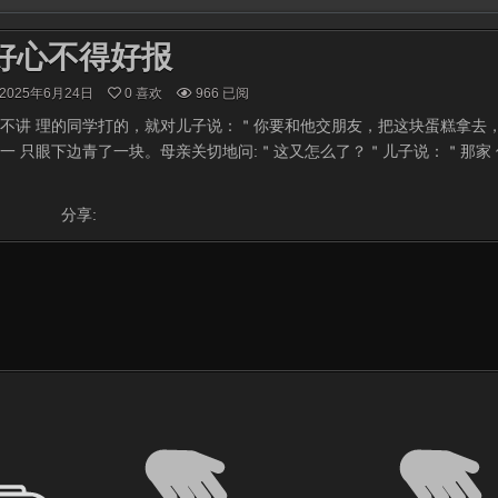
好心不得好报
2025年6月24日
0
喜欢
966
已阅
不讲 理的同学打的，就对儿子说：＂你要和他交朋友，把这块蛋糕拿去，
一 只眼下边青了一块。母亲关切地问:＂这又怎么了？＂儿子说：＂那家
分享: