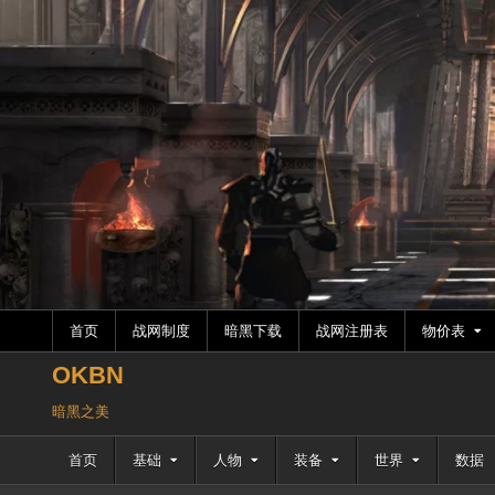
跳
至
内
容
首页
战网制度
暗黑下载
战网注册表
物价表
OKBN
暗黑之美
首页
基础
人物
装备
世界
数据