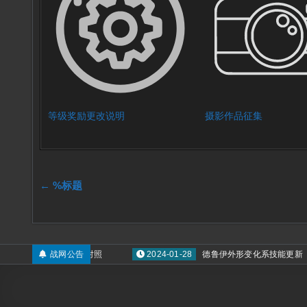
等级奖励更改说明
摄影作品征集
文
← %标题
章
导
置版投掷类武器数量对照
战网公告
2024-01-28
德鲁伊外形变化系技能更新
航