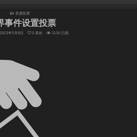
发
意愿投票
布
界事件设置投票
于
2023年5月9日
0
喜欢
3116
已阅