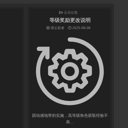
发
公示公告
布
于
等级奖励更改说明
望尘若者
2025-08-06
因动感地带的实施，高等级角色获取经验不
再…