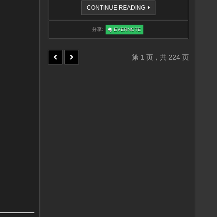
等
CONTINUE READING
级
奖
励
:
分享:
EVERNOTE
更
等
改
级
说
奖
明
励
更
第 1 页，共 224 页
改
说
明