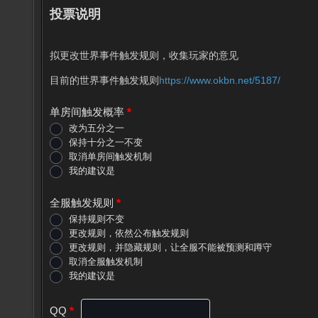
票-
投票说明
世
界
事
拟更改世界事件触发规则，收集玩家的意见
件
目前的世界事件触发规则
https://www.okbn.net/5187/
设
置
单房间触发概率
*
改为五分之一
保持十分之一不变
取消单房间触发机制
我的建议是
我
的
全服触发规则
*
建
议
保持规则不变
是
更改规则，依然公布触发规则
更改规则，并隐藏规则，让全服不能被预测和蹲守
取消全服触发机制
我的建议是
我
的
QQ
*
建