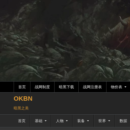
跳
至
内
容
首页
战网制度
暗黑下载
战网注册表
物价表
OKBN
暗黑之美
首页
基础
人物
装备
世界
数据