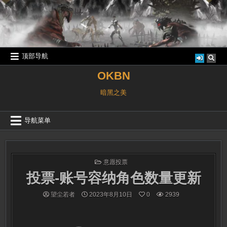
跳
至
内
容
顶部导航
OKBN
暗黑之美
导航菜单
发
意愿投票
布
投票-账号容纳角色数量更新
于
望尘若者
2023年8月10日
0
2939