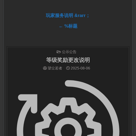
文
玩家服务说明 &rarr；
← %标题
章
导
航
发
公示公告
布
于
等级奖励更改说明
望尘若者
2025-08-06