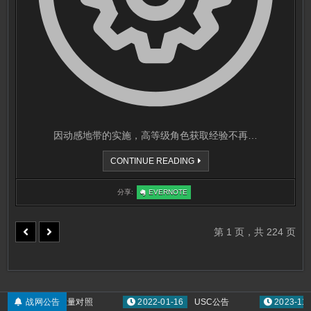
因动感地带的实施，高等级角色获取经验不再…
等
CONTINUE READING
级
奖
励
:
分享:
EVERNOTE
更
等
改
级
说
奖
明
励
更
第 1 页，共 224 页
改
说
明
投掷类武器数量对照
战网公告
2022-01-16
USC公告
2023-11-07