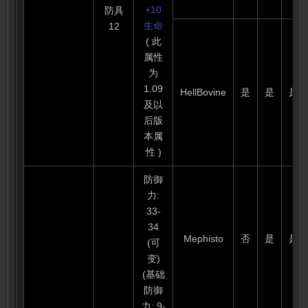
+10
防具
生命
12
( 此
属性
为
1.09
HellBovine
是
是
是
及以
后版
本属
性 )
防御
力:
33-
34
Mephisto
否
是
是
(可
变)
(基础
防御
力: 9-