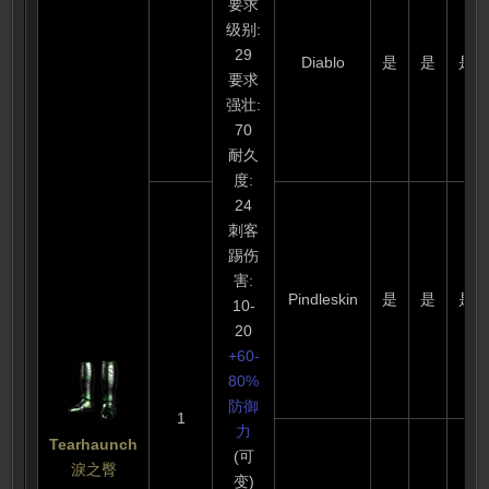
要求
级别:
29
Diablo
是
是
是
要求
强壮:
70
耐久
度:
24
刺客
踢伤
害:
Pindleskin
是
是
是
10-
20
+60-
80%
防御
1
力
Tearhaunch
(可
淚之臀
变)