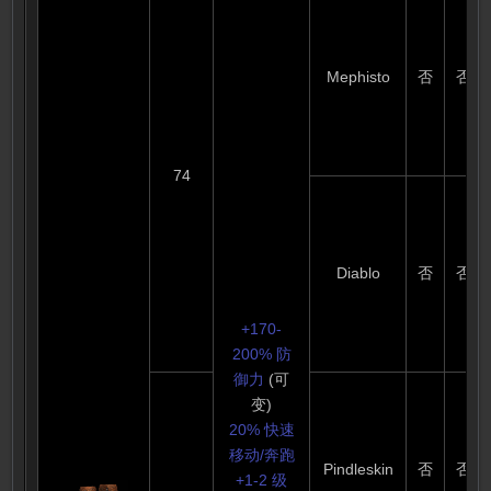
防御力:
183-204
(可变) (基
础防御力:
Mephisto
否
否
59-67)
要求级别:
66
74
要求强壮:
118
耐久度: 16
刺客踢伤
Diablo
否
否
害 : 69-
118
+170-
200% 防
御力
(可
变)
20% 快速
移动/奔跑
Pindleskin
否
否
+1-2 级