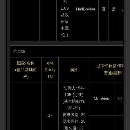
为
1.09
HellBovine
否
是
是
及以
后版
本属
性 )
扩展级
图象/名称
qlvl
以下怪物是/否可
(物品基础名
Rarity
属性
普通/噩梦/地
称)
TC
防御力: 94-
105 (可变)
Mephisto
否
(基本防御力:
28-35)
要求级别: 29
37
要求强壮: 20
耐久度: 12