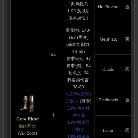
( 此属性为
HellBovine
否
1.09 及以后
版本属性 )
防御力: 140-
162 (可变)
Mephisto
否
(基本防御力:
43-53)
55
要求级别: 47
要求强壮: 94
Diablo
否
耐久度: 34
刺客踢伤害:
38-80
+160%-200%
Pindleskin
否
防御力
(可变)
30% 快速移
1
动/奔跑
Gore Rider
15% 概率双
蝕肉騎士
倍打击
Lister
否
War Boots
10% 概率造