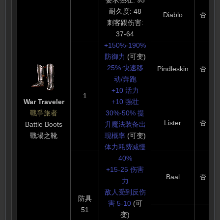
要求强壮: 95
耐久度: 48
Diablo
否
刺客踢伤害:
37-64
+150%-190%
防御力
(可变)
25% 快速移
Pindleskin
否
动/奔跑
+10 活力
1
War Traveler
+10 强壮
戰爭旅者
30%-50% 提
Lister
否
Battle Boots
升魔法装备出
戰場之靴
现概率
(可变)
体力耗费减慢
40%
+15-25 伤害
Baal
否
力
敌人受到反伤
防具
害 5-10
(可
51
变)