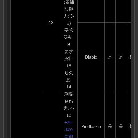
(基础
防御
力: 5-
12
6)
要求
级别:
9
要求
Diablo
是
是
是
强壮:
18
耐久
度:
14
刺客
踢伤
害: 4-
10
+20-
Pindleskin
是
是
是
30%
防御