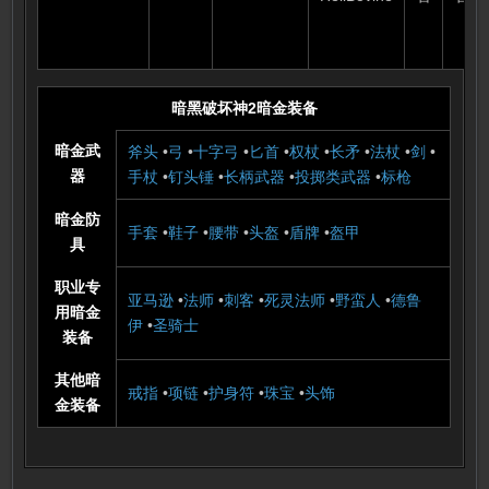
1.10 属性
)
暗黑破坏神2暗金装备
暗金武
斧头
•
弓
•
十字弓
•
匕首
•
权杖
•
长矛
•
法杖
•
剑
•
器
手杖
•
钉头锤
•
长柄武器
•
投掷类武器
•
标枪
暗金防
手套
•
鞋子
•
腰带
•
头盔
•
盾牌
•
盔甲
具
职业专
亚马逊
•
法师
•
刺客
•
死灵法师
•
野蛮人
•
德鲁
用暗金
伊
•
圣骑士
装备
其他暗
戒指
•
项链
•
护身符
•
珠宝
•
头饰
金装备