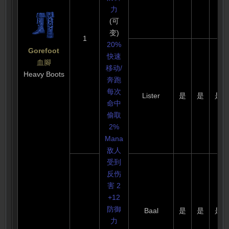
力
(可
变)
1
20%
Gorefoot
快速
血腳
移动/
Heavy Boots
奔跑
每次
Lister
是
是
是
命中
偷取
2%
Mana
敌人
受到
反伤
害 2
+12
防御
Baal
是
是
是
力