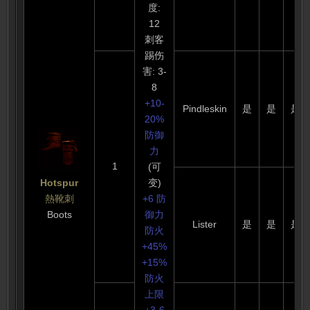
度:
12
刺客
踢伤
害: 3-
8
+10-
Pindleskin
是
是
是
20%
防御
力
1
(可
Hotspur
变)
熱靴刺
+6 防
Boots
御力
Lister
是
是
是
防火
+45%
+15%
防火
上限