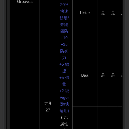
Greaves
20%
快速
Lister
是
是
是
移动/
奔跑
四防
+10
+35
防御
力
+5 敏
捷
Baal
是
是
是
+5 强
壮
+2 级
Vigor
防具
(游侠
27
适用)
( 此
属性