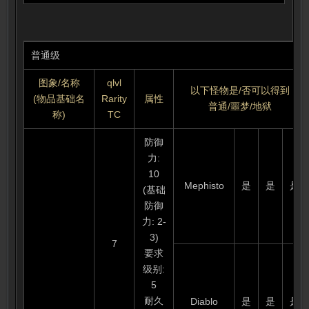
普通级
图象/名称
qlvl
以下怪物是/否可以得到
(物品基础名
Rarity
属性
普通/噩梦/地狱
称)
TC
防御
力:
10
Mephisto
是
是
是
(基础
防御
力: 2-
3)
7
要求
级别:
5
耐久
Diablo
是
是
是