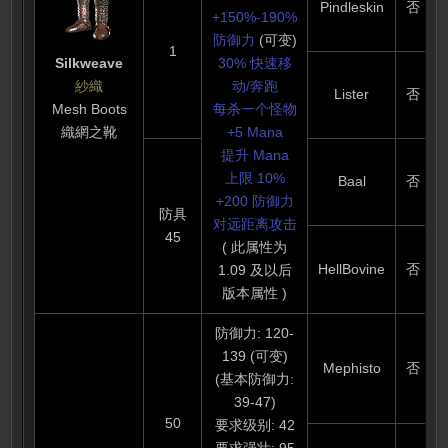
Pindleskin
否
+150%-190%
防御力
(可变)
1
Silkweave
30% 快速移
紗織
动/奔跑
Lister
否
Mesh Boots
每杀一个怪物
織網之靴
+5 Mana
提升 Mana
上限 10%
Baal
否
+200 防御力
防具
对远距离攻击
45
( 此属性为
HellBovine
否
1.09 及以后
版本属性 )
防御力: 120-
139 (可变)
Mephisto
否
(基本防御力:
39-47)
50
要求级别: 42