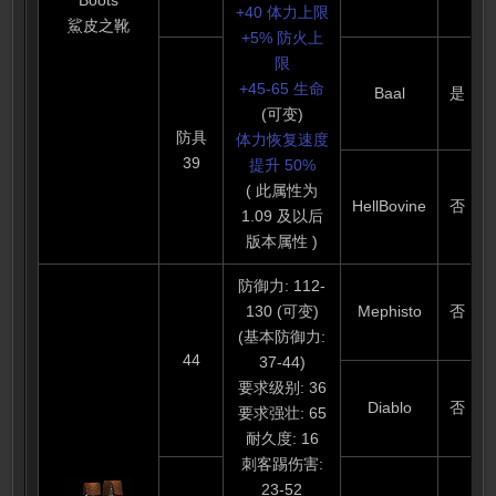
Boots
+40 体力上限
鯊皮之靴
+5% 防火上
限
+45-65 生命
Baal
是
(可变)
防具
体力恢复速度
39
提升 50%
( 此属性为
HellBovine
否
1.09 及以后
版本属性 )
防御力: 112-
130 (可变)
Mephisto
否
(基本防御力:
44
37-44)
要求级别: 36
Diablo
否
要求强壮: 65
耐久度: 16
刺客踢伤害:
23-52