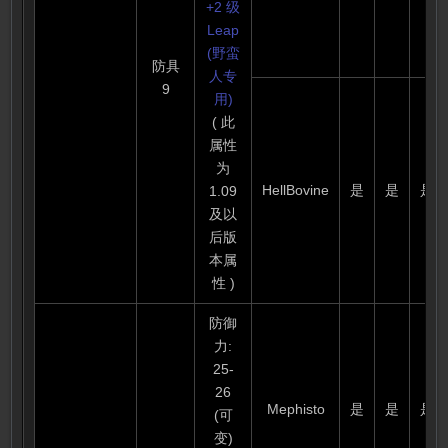
+2 级
Leap
(野蛮
防具
人专
9
用)
( 此
属性
为
HellBovine
是
是
是
1.09
及以
后版
本属
性 )
防御
力:
25-
26
Mephisto
是
是
是
(可
变)