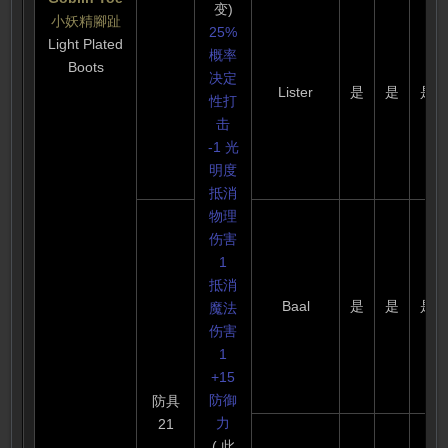
变)
小妖精腳趾
25%
Light Plated
概率
Boots
决定
Lister
是
是
是
性打
击
-1 光
明度
抵消
物理
伤害
1
抵消
Baal
是
是
是
魔法
伤害
1
+15
防御
防具
力
21
( 此