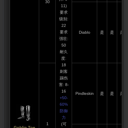
30
11)
要求
级别:
22
要求
Diablo
是
是
是
强壮:
50
耐久
度:
18
刺客
踢伤
害: 8-
16
Pindleskin
是
是
是
+50-
60%
防御
力
1
(可
Goblin Toe