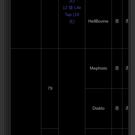
次)
12 级 Life
Tap (10
HellBovine
否
否
次)
( 此属性为
1.10 属性
)
防御力:
122-144
(可变) (基
Mephisto
否
否
础防御力
62-71)
79
要求级别:
71
要求强壮:
Diablo
否
否
167
耐久度: 24
刺客踢伤
害 : 83-