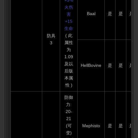
+3-6
火伤
Baal
是
是
是
害
+15
生命
( 此
防具
属性
3
为
1.09
及以
HellBovine
是
是
是
后版
本属
性 )
防御
力:
20-
21
(可
Mephisto
是
是
是
变)