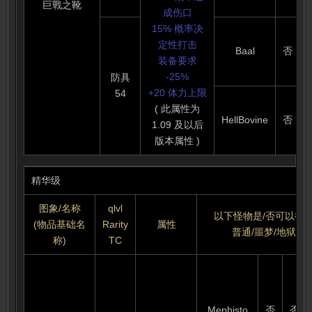
巨戰之靴
成伤口
15% 概率决
定性打击
Baal
否
装备要求
-25%
防具
+20 体力上限
54
( 此属性为
HellBovine
否
1.09 及以后
版本属性 )
精华级
图象/名称
qlvl
以下怪物是/否可以得
(物品基础名
Rarity
属性
普通/噩梦/地狱
称)
TC
防御力:
158-178
(可变) (基
Mephisto
否
否