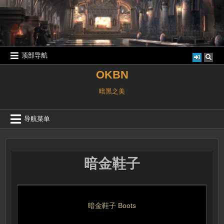
跳
至
内
容
顶部导航
OKBN
暗黑之美
导航菜单
暗金鞋子
暗金鞋子
Boots