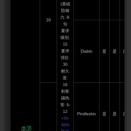
(基础
防御
力: 8-
20
9)
要求
级别:
15
要求
Diablo
是
是
是
强壮:
30
耐久
度:
16
刺客
踢伤
害: 6-
12
Pindleskin
是
是
是
+30-
40%