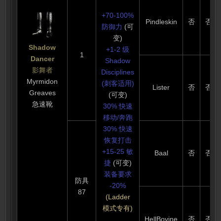
149
+70-100%
Pindleskin
否
否
防御力
(可
变)
Shadow
+1-2 级
1
Dancer
Shadow
影舞者
Disciplines
Myrmidon
(刺客适用)
Lister
否
否
Greaves
(可变)
急速靴
30% 快速
移动/奔跑
30% 快速
恢复打击
+15-25 敏
Baal
否
否
捷
(可变)
装备要求
防具
-20%
87
(Ladder
模式专有)
HellBovine
否
否
( 此属性为