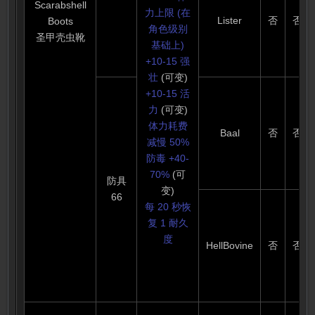
Scarabshell
力上限 (在
Lister
否
否
Boots
角色级别
圣甲壳虫靴
基础上)
+10-15 强
壮
(可变)
+10-15 活
力
(可变)
体力耗费
Baal
否
否
减慢 50%
防毒 +40-
70%
(可
防具
变)
66
每 20 秒恢
复 1 耐久
度
HellBovine
否
否
( 此属性为
1.10 属性
)