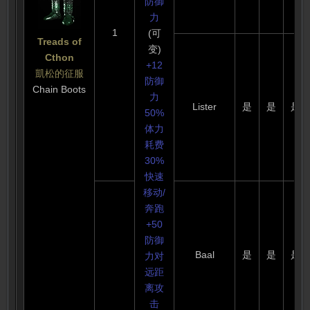
防御
力
1
(可
Treads of
变)
Cthon
+12
凱松的征服
防御
Chain Boots
力
Lister
是
是
是
50%
体力
耗费
30%
快速
移动/
奔跑
+50
防御
Baal
是
是
是
力对
远距
离攻
击