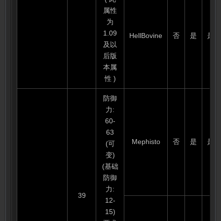
属性
为
1.09
HellBovine
否
是
是
及以
后版
本属
性 )
防御
力:
60-
63
Mephisto
否
是
是
(可
变)
(基础
防御
力:
39
12-
15)