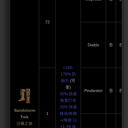
础防御力
56-65)
要求级别:
64
72
要求强壮:
91
耐久度: 14
Diablo
否
否
刺客踢伤
害 : 60-
110
+140-
170% 防
御力
(可
变)
Pindleskin
否
否
20% 快速
恢复打击
20% 快速
Sandstorm
1
移动/奔跑
Trek
+(每级 1)
沙暴之旅
+1-99 体