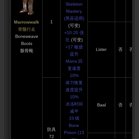
Skeleton
Mastery
(男巫适用)
1
Marrowwalk
(可变)
骨髓行走
+10-20 强
Boneweave
壮
(可变)
Boots
+17 敏捷
Lister
否
否
骸骨靴
提升
Mana 回
复速度
10%
体力恢复
速度提升
10%
冰冻时间
Baal
否
否
减半
33 级
Bone
防具
Prison (13
72