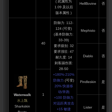
( 此属性为
HellBovine
否
1.09 及以后
版本属性 )
防御力: 112-
124 (可变)
Mephisto
否
(基本防御力:
33-39)
40
要求级别: 32
要求强壮: 47
Diablo
否
耐久度: 14
刺客踢伤害:
28-50
+180%-210%
防御力
(可变)
Pindleskin
是
20% 快速移
动/奔跑
1
Waterwalk
+100 防御力
水上飄
对远距离攻击
Sharkskin
Lister
是
+15 敏捷