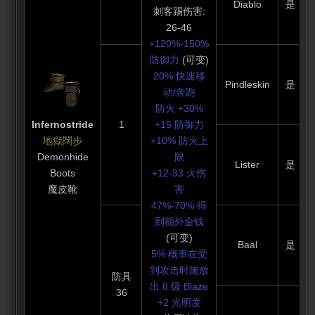
Diablo
是
刺客踢伤害:
26-46
+120%-150%
防御力
(可变)
20% 快速移
Pindleskin
是
动/奔跑
防火 +30%
Infernostride
1
+15 防御力
地獄闊步
+10% 防火上
Demonhide
限
Lister
是
Boots
+12-33 火伤
魔皮靴
害
47%-70% 得
到额外金钱
(可变)
Baal
是
5% 概率在受
到攻击时施放
防具
出 8 级 Blaze
36
+2 光明度