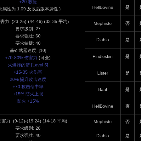
+20 敏捷
HellBovine
是
 此属性为 1.09 及以后版本属性 )
: (23-25)-(44-46) (33-35 平均)
Mephisto
否
要求级别: 27
要求强壮: 60
Diablo
是
要求敏捷: 40
基础武器速度: [10]
Pindleskin
是
+70-80% 伤害力
(可变)
火爆炸的箭 [Level 5]
+15-35 火伤害
Lister
是
20% 提升攻击速度
+70 攻击命中率
Baal
是
+15% 防火上限
防火 +15%
HellBovine
否
( 此属性为 1.10 属性 )
力: (9-12)-(19.24) (14-18 平均)
Mephisto
否
要求级别: 28
要求强壮: 40
Diablo
是