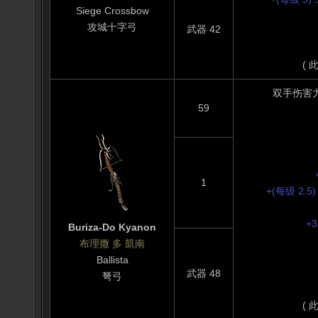
Siege Crossbow
攻城十字弓
武器 42
( 
双手伤害力: (
59
1
+(每级 2.
+
Buriza-Do Kyanon
布理撒 多 凱南
Ballista
武器 48
弩弓
( 