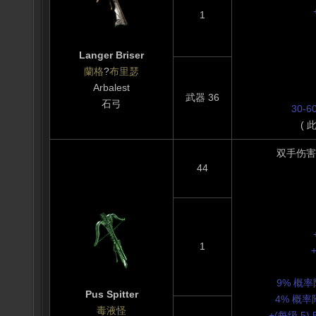
1
Langer Briser
蘭格
?
布里瑟
Arbalest
武器 36
石弓
30-
( 
双手伤害力: 
44
1
9% 概率
Pus Spitter
4% 概率附
毒液怪
+(每级 5