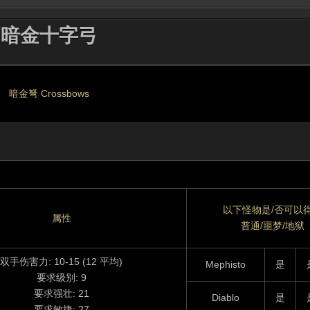
暗金十字弓
暗金弩
Crossbows
以下怪物是/否可以
属性
普通/噩梦/地狱
双手伤害力: 10-15 (12 平均)
Mephisto
是
要求级别: 9
要求强壮: 21
Diablo
是
要求敏捷: 27