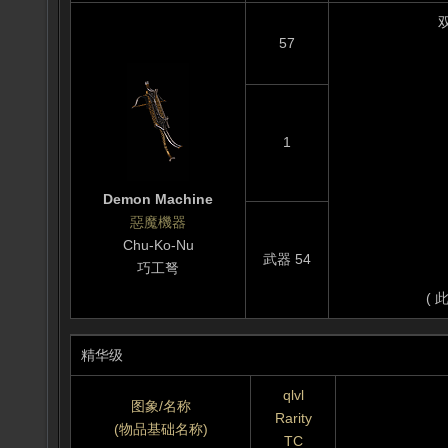
双
57
1
Demon Machine
惡魔機器
Chu-Ko-Nu
武器 54
巧工弩
( 
精华级
qlvl
图象/名称
Rarity
(物品基础名称)
TC