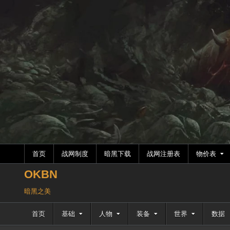
跳
至
内
容
首页
战网制度
暗黑下载
战网注册表
物价表
OKBN
暗黑之美
首页
基础
人物
装备
世界
数据