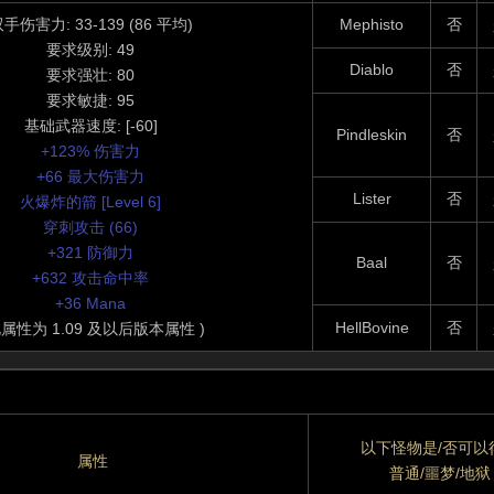
手伤害力: 33-139 (86 平均)
Mephisto
否
要求级别: 49
Diablo
否
要求强壮: 80
要求敏捷: 95
基础武器速度: [-60]
Pindleskin
否
+123% 伤害力
+66 最大伤害力
Lister
否
火爆炸的箭 [Level 6]
穿刺攻击 (66)
+321 防御力
Baal
否
+632 攻击命中率
+36 Mana
HellBovine
否
此属性为 1.09 及以后版本属性 )
以下怪物是/否可以
属性
普通/噩梦/地狱