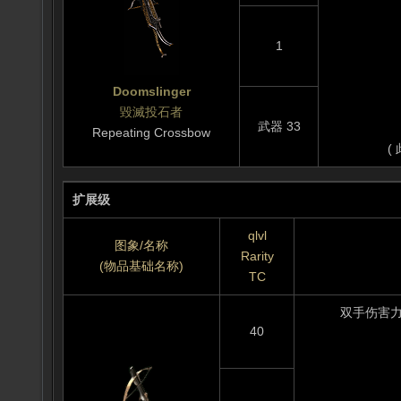
1
Doomslinger
毀滅投石者
武器 33
Repeating Crossbow
(
扩展级
qlvl
图象/名称
Rarity
(物品基础名称)
TC
双手伤害力: (
40