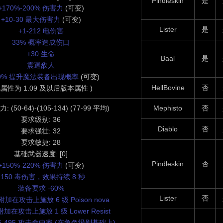
Pindleskin
是
+170%-200% 伤害力
(可变)
+10-30 最大伤害力
(可变)
Lister
是
+1-212 电伤害
33% 概率造成伤口
+30 生命
Baal
是
震退敌人
60% 提升魔法装备出现概率
(可变)
HellBovine
否
此属性为 1.09 及以后版本属性 )
(50-64)-(105-134) (77-99 平均)
Mephisto
否
要求级别: 36
Diablo
否
要求强壮: 32
要求敏捷: 28
基础武器速度: [0]
Pindleskin
否
+150%-220% 伤害力
(可变)
+150 毒伤害，效果持续 8 秒
装备要求 -60%
Lister
否
附加在攻击上施放 6 级 Poison nova
加在攻击上施放 1 级 Lower Resist
) 5-495 攻击命中率 (在角色级别基础上)