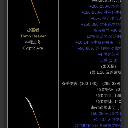
基础武器速度: [10]
+200-280% 增强伤害
+150-230% 对不死生物
+60% 提升攻击速度
+250-350 对不死生物的
掠墓者
所有抗性 +30-50
Tomb Reaver
10% 复活为:复活的怪物
神秘之斧
+10-14 点生命在每杀一个
Cyrptic Axe
+50-80% 更佳的机会取得
+4 照亮范围
凹槽 (1-3)
(限天梯)
(限 1.10 及以后版本)
双手伤害: (100-140) – (285-399) (19
须要等级: 70
须要力量: 188
须要敏捷: 140
基础武器速度: [-10]
150-250% 增强伤害
+1-237 闪电伤害
攻击时有 2% 几率施展等级 2