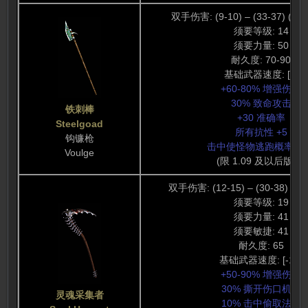
双手伤害: (9-10) – (33-37) (21
须要等级: 14
须要力量: 50
耐久度: 70-90
基础武器速度: [0]
+60-80% 增强伤害
30% 致命攻击
铁刺棒
+30 准确率
Steelgoad
所有抗性 +5
钩镰枪
击中使怪物逃跑概率 75
Voulge
(限 1.09 及以后版本)
双手伤害: (12-15) – (30-38) (21
须要等级: 19
须要力量: 41
须要敏捷: 41
耐久度: 65
基础武器速度: [-10]
+50-90% 增强伤害
30% 撕开伤口机会
灵魂采集者
10% 击中偷取法力