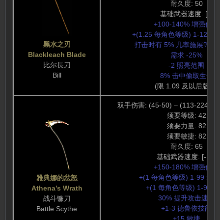
耐久度: 50
基础武器速度: [0]
+100-140% 增强伤害
+(1.25 每角色等级) 1-123
黑水之刃
打击时有 5% 几率施展等级 
Blackleach Blade
需求 -25%
比尔長刀
-2 照亮范围
Bill
8% 击中偷取生命
(限 1.09 及以后版本)
双手伤害: (45-50) – (113-224) (
须要等级: 42
须要力量: 82
须要敏捷: 82
耐久度: 65
基础武器速度: [-10]
+150-180% 增强伤害
+(1 每角色等级) 1-99 最
雅典娜的忿怒
+(1 每角色等级) 1-99 
Athena’s Wrath
30% 提升攻击速度
战斗镰刀
+1-3 德鲁依技能
Battle Scythe
+15 敏捷