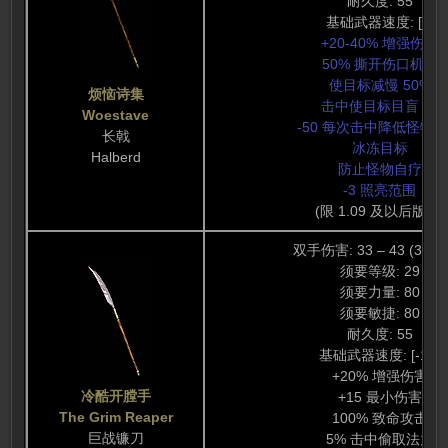
耐久度: 55
基础武器速度: [0]
+20-40% 增强伤害
50% 撕开伤口机会
使目标减慢 50%
烦恼诗集
击中使目标目盲 +3
Woestave
-50 每次击中降低怪物
长戟
冰冻目标
Halberd
防止怪物自疗
-3 照亮范围
(限 1.09 及以后版本)
双手伤害: 33 – 43 (38 
须要等级: 29
须要力量: 80
须要敏捷: 80
耐久度: 55
基础武器速度: [-10]
+20% 增强伤害
冷酷开膛手
+15 最小伤害
The Grim Reaper
100% 致命攻击
巨战镰刀
5% 击中偷取法力