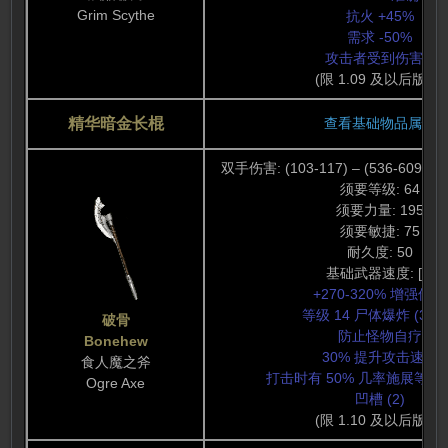
Grim Scythe
抗火 +45%
需求 -50%
攻击者受到伤害 8
(限 1.09 及以后版本)
精华暗金长棍
查看基础物品属性
双手伤害: (103-117) – (536-609) (3
须要等级: 64
须要力量: 195
须要敏捷: 75
耐久度: 50
基础武器速度: [0]
+270-320% 增强伤害
等级 14 尸体爆炸 (30 
破骨
防止怪物自疗
Bonehew
30% 提升攻击速度
食人魔之斧
打击时有 50% 几率施展等级 
Ogre Axe
凹槽 (2)
(限 1.10 及以后版本)