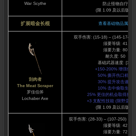
War Scythe
防止怪物自疗
(限 1.09 及以后版本)
扩展暗金长棍
查看基础物品属性
双手伤害: (15-18) – (145-174) (
须要等级: 41
须要力量: 80
耐久度: 50
基础武器速度: [10]
+150-200% 增强伤害
50% 撕开伤口机会
刮肉者
30% 提升攻击速度
The Meat Scraper
10% 击中偷取生命
罗佳伯斧
25% 更佳的机会取得魔法
Lochaber Axe
+3 支配性技能 (限野蛮人
(限 1.09 及以后版本)
双手伤害: (28-33) – (107-250) (67
须要等级: 42
须要力量: 72