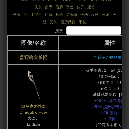
头盔
 | 
盔甲
 | 
盾牌
 | 
手套
 | 
鞋子
 | 
腰带
斧头
 | 
弓
 | 
十字弓
 | 
匕首
 | 
标枪
 | 
钉头锤
 | 
长柄
 | 
权杖
 | 
长矛
 | 
法
杖
 | 
刀剑
 | 
投掷武器
 | 
手杖
搜索:
图像/名称
属性
普通暗金长棍
查看基础物品属性
双手伤害: 2 – 54 (28 平
须要等级: 8
须要力量: 40
耐久度: 50
基础武器速度: [10]
+100% 增强伤害
迪马克之劈砍
+20% 提升攻击速度
Dimoak’s Hew
+15 敏捷
大砍刀
-8 防御
Bardiche
(任何版本相同)