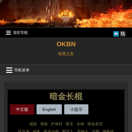
跳
至
内
容
顶部导航
OKBN
暗黑之美
导航菜单
暗金长棍
中文版
English
小提示
戒指
 | 
项链
 | 
护身符
 | 
珠宝
 | 
头饰
 | 
暗金首页
亚马逊
 | 
刺客
 | 
死灵法师
 | 
野蛮人
 | 
圣骑士
 | 
法师
 | 
德鲁依