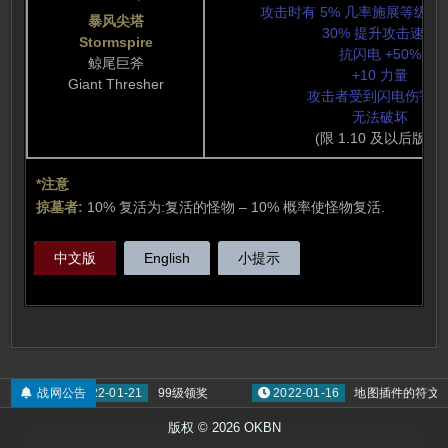
攻击时有 5% 几率施展等级 5
暴风尖塔
30% 提升攻击速度
Stormspire
抗闪电 +50%
鲸尾巨斧
+10 力量
Giant Thresher
攻击者受到闪电伤害 2
无法破坏
(限 1.10 及以后版本)
*注意
掠墓者:
10% 复活为:复活的怪物 – 10% 概率使怪物复活.
中文版
English
小提示
战网公告
2022-01-21
99级领奖
2022-01-16
地图插件的符文计算
版权 © 2026 OKBN