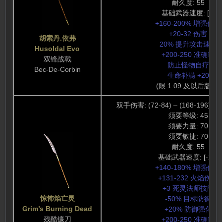
耐久度: 55
基础武器速度: [0]
+160-200% 增强伤害
+20-32 伤害
胡索丹.依弗
20% 提升攻击速度
Husoldal Evo
+200-250 准确率
双锋战戟
防止怪物自疗
Bec-De-Corbin
生命补满 +20
(限 1.09 及以后版本)
双手伤害: (72-84) – (168-196) (
须要等级: 45
须要力量: 70
须要敏捷: 70
耐久度: 55
基础武器速度: [-10]
+140-180% 增强伤害
+131-232 火焰伤害
+3 死灵法师技能
惊怖焰亡灵
-50% 目标防御
Grim’s Burning Dead
+20% 防御强化
残酷镰刀
+200-250 准确率