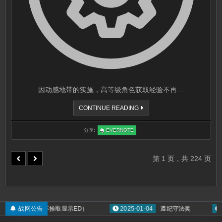
因动感地带的实施，高等级角色获取经验不再…
等
CONTINUE READING
级
奖
励
:
分享:
EVERNOTE
更
等
改
级
说
奖
明
励
更
第 1 页，共 224 页
改
说
明
 MOD的方式 （不拾取显示ED）
战网公告
2025-01-04
遵纪守法奖
20