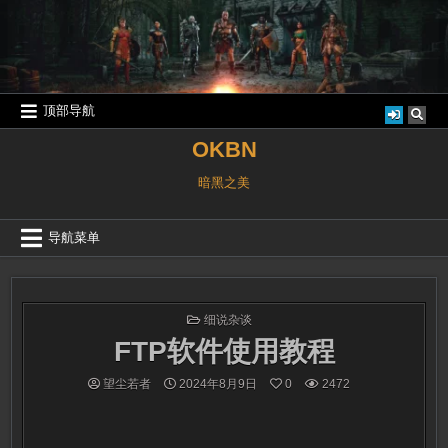
跳
至
内
容
顶部导航
OKBN
暗黑之美
导航菜单
发
细说杂谈
布
FTP软件使用教程
于
望尘若者
2024年8月9日
0
2472