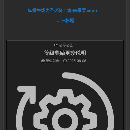
文
纵横牛场之圣火骑士篇-南果梨 &rarr；
← %标题
章
导
航
发
公示公告
布
于
等级奖励更改说明
望尘若者
2025-08-06