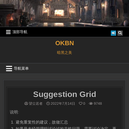
跳
至
内
容
顶部导航
OKBN
暗黑之美
导航菜单
Suggestion Grid
望尘若者
2022年7月14日
0
9748
说明:
避免重复性的建议，故做汇总
如果是未经管理组讨论过的共性问题，需要讨论决定，再