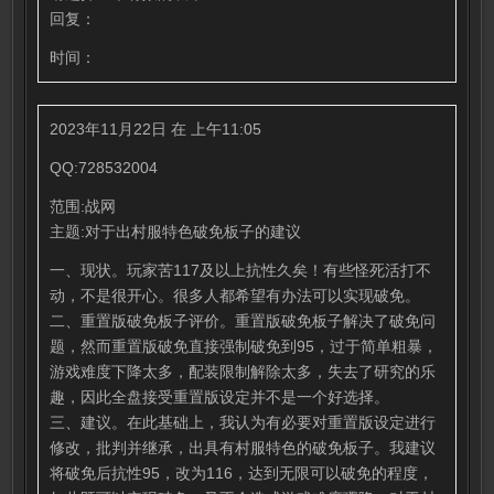
回复：
时间：
2023年11月22日 在 上午11:05
QQ:728532004
范围:战网
主题:对于出村服特色破免板子的建议
一、现状。玩家苦117及以上抗性久矣！有些怪死活打不
动，不是很开心。很多人都希望有办法可以实现破免。
二、重置版破免板子评价。重置版破免板子解决了破免问
题，然而重置版破免直接强制破免到95，过于简单粗暴，
游戏难度下降太多，配装限制解除太多，失去了研究的乐
趣，因此全盘接受重置版设定并不是一个好选择。
三、建议。在此基础上，我认为有必要对重置版设定进行
修改，批判并继承，出具有村服特色的破免板子。我建议
将破免后抗性95，改为116，达到无限可以破免的程度，