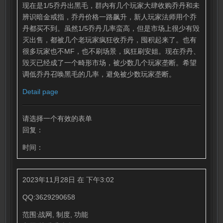
现在是1/5乔丹出黑毛，群内有几个玩家大肆收购乔丹和未
辨识暗金戒指，乔丹价格一路飙升，新人玩家法师用个乔
丹都买不到。虽然1/5乔丹几率蛮高，但是市场上很少有毁
灭出售，都被几个老玩家疯狂收乔丹，囤积起来了。也有
很多玩家也不MF，也不刷场景，疯狂刷安姐。现在乔丹、
毁灭已经成了一个畸形市场，被少数几个玩家垄断。希望
调低乔丹召唤黑毛的几率，避免被少数玩家垄断。
Detail page
请选择一个有效的表单
回复：
时间：
2023年11月28日 在 下午3:02
QQ:3629290658
范围:战网, 制度, 功能