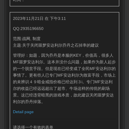
2023年11月21日 在 下午3:11
QQ:2935196650
范围:战网, 制度
主题:关于关闭噩梦安达利尔乔丹之石掉率的建议
管理好：如题，因为乔丹是本服的KEY，价值高，很多人
MF噩梦安达利尔。这本并没什么问题，如果作为新人起步
的一个脱贫手段。但是现在已经变成了全民MF安达利尔的
事情了。更有些人已专门MF安达利尔为致富手段，市场上
的未辨识４９暗金戒指价格已经达到３i。专门MF安达利
尔的收益已经远远超出了超市、牛场这样的传统的刷场
景。这已经违背暗黑的游戏本质，故此建议关闭噩梦安达
利尔的乔丹掉落。
Detail page
请选择一个有效的表单