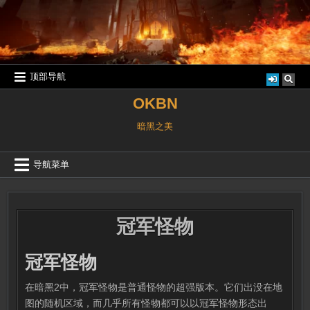
跳
至
内
容
顶部导航
OKBN
暗黑之美
导航菜单
冠军怪物
冠军怪物
在暗黑2中，冠军怪物是普通怪物的超强版本。它们出没在地
图的随机区域，而几乎所有怪物都可以以冠军怪物形态出