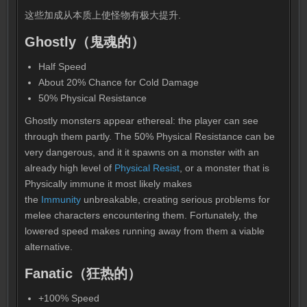
这些加成从本质上使怪物有极大提升.
Ghostly（鬼魂的）
Half Speed
About 20% Chance for Cold Damage
50% Physical Resistance
Ghostly monsters appear ethereal: the player can see
through them partly. The 50% Physical Resistance can be
very dangerous, and it it spawns on a monster with an
already high level of
Physical Resist
, or a monster that is
Physically immune it most likely makes
the
Immunity
unbreakable, creating serious problems for
melee characters encountering them. Fortunately, the
lowered speed makes running away from them a viable
alternative.
Fanatic（狂热的）
+100% Speed