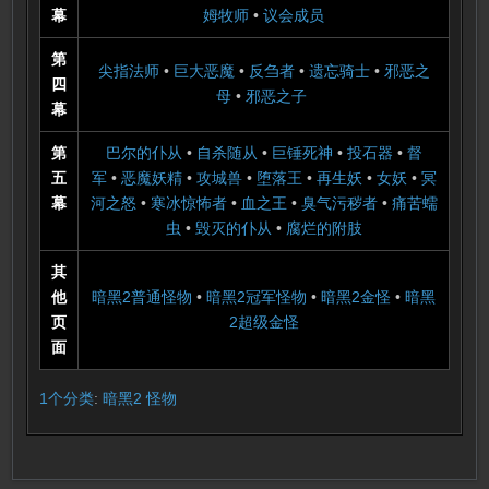
幕
姆牧师
•
议会成员
第
尖指法师
•
巨大恶魔
•
反刍者
•
遗忘骑士
•
邪恶之
四
母
•
邪恶之子
幕
第
巴尔的仆从
•
自杀随从
•
巨锤死神
•
投石器
•
督
五
军
•
恶魔妖精
•
攻城兽
•
堕落王
•
再生妖
•
女妖
•
冥
幕
河之怒
•
寒冰惊怖者
•
血之王
•
臭气污秽者
•
痛苦蠕
虫
•
毁灭的仆从
•
腐烂的附肢
其
他
暗黑2普通怪物
•
暗黑2冠军怪物
•
暗黑2金怪
•
暗黑
页
2超级金怪
面
1个分类
:
暗黑2 怪物