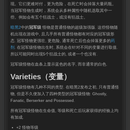
现。它们更难对付，更为危险，在死亡时会掉落大量药瓶。
当冠军怪物生成时，系统会从多种属性中随机选取其中一
些。例如会有五个狂战士，或没有狂战士。
暗黑2
中的
冠军级
怪物是普通怪物的超级加强版. 这些怪物随
机出现在游戏中, 且几乎所有普通怪物都有对应的冠军级形
态. 冠军怪物更强壮, 更危险, 通常死亡后也会掉落更多的
药
剂
. 在冠军级怪物出生时, 系统会在针对不同的变量进行取值.
所以可能同时出现5个狂战士的, 或者一个也没有.
冠军级怪物在血条上显示蓝色的名字, 而非通常的白色.
Varieties（变量）
冠军级怪物有几种不同的类型. 在暗黑2发布之初, 只有普通怪
物, 但是不久便加入了四种类型的冠军级怪物: Ghostly,
Fanatic, Berserker and Possessed.
所有冠军级怪物在生命值, 等级和死亡后玩家获得的经验上均
有加成.
+2 怪物等级