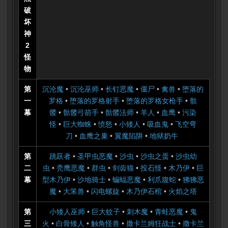
破
坏
神
2
怪
物
第
沉沦魔
•
沉沦巫师
•
长钉恶魔
•
僵尸
•
禽兽
•
堕落的
一
罗格
•
堕落的罗格射手
•
堕落的罗格女枪手
•
骷
幕
髅
•
骷髅弓箭手
•
骷髅法师
•
羊人
•
血鹰
•
污染
怪
•
巨大蜘蛛
•
愤怒
•
小矮人
•
吸血鬼
•
飞空弯
刀
•
血鹰之巢
•
翼魔陷阱
•
地狱奶牛
第
跳跃者
•
圣甲虫恶魔
•
沙虫
•
沙虫之蛋
•
沙虫幼
二
虫
•
秃鹰恶魔
•
群虫
•
剑齿猫
•
投石怪
•
木乃伊
•
巨
幕
型木乃伊
•
沙地骑士
•
蝙蝠恶魔
•
利爪腹蛇
•
狒狒恶
魔
•
大笨兽
•
闪电螺旋
•
木乃伊石棺
•
火焰之塔
第
小矮人巫师
•
巨大蚊子
•
刺木魔
•
青蛙恶魔
•
鬼
三
火
•
白骨矮人
•
触角怪兽
•
撒卡兰姆狂战士
•
撒卡兰