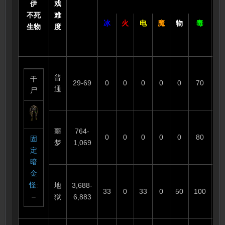
伊
戏
不死
难
冰
火
电
魔
物
毒
生物
度
普
干
29-69
0
0
0
0
0
70
1
通
尸
噩
764-
0
0
0
0
0
80
6
固
梦
1,069
定
暗
金
怪
:
地
3,688-
33
0
33
0
50
100
3
–
狱
6,883