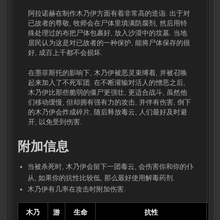
阿拉诺赫在制作木乃伊方面有着非常高的造诣. 出于对
已故者的尊敬, 牧师会在尸体里填满防腐剂, 然后用特
殊处理过的布把尸体包裹好, 放入沙漠中的坟墓. 当地
居民认为这是对已故者的一种保护, 能将尸体保存的很
好, 成百上千都不会损坏.
在墨菲斯托的影响下, 木乃伊被恶灵束缚着, 并被召唤
起来加入了不死军团. 在不断灌输对活人的憎恶之后,
木乃伊比那些脆弱的僵尸更强壮, 更适合战斗, 虽然他
们移动缓慢, 但却拥有强有力的攻击, 并伴有伤害, 倒下
的木乃伊会炸成碎片, 随后释放毒云, 人们最好及时避
开, 以免受到伤害.
附加信息
当被杀死时, 木乃伊会留下一团毒云, 会伤害你和你的仆
从, 如果你的抗性比较低, 那么最好使用解毒药剂.
木乃伊有几率在攻击时附加伤害.
木乃
游
生命
抗性