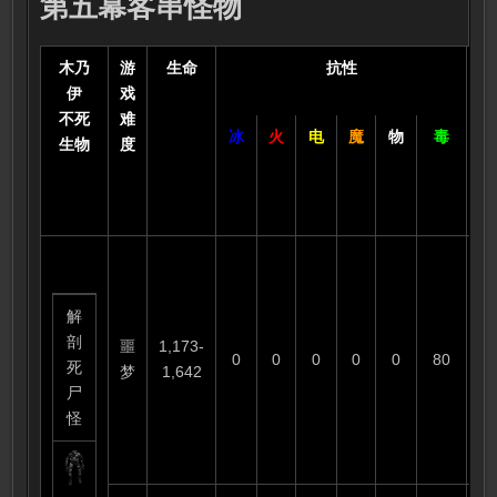
第五幕客串怪物
木乃
游
生命
抗性
伤
伊
戏
效
不死
难
冰
火
电
魔
物
毒
生物
度
解
剖
噩
1,173-
0
0
0
0
0
80
6
死
梦
1,642
尸
怪