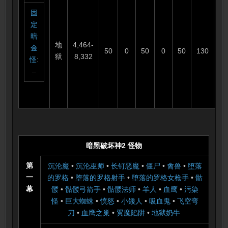
固
定
暗
地
4,464-
金
50
0
50
0
50
130
3
狱
8,332
怪
:
–
暗黑破坏神2 怪物
第
沉沦魔
•
沉沦巫师
•
长钉恶魔
•
僵尸
•
禽兽
•
堕落
一
的罗格
•
堕落的罗格射手
•
堕落的罗格女枪手
•
骷
幕
髅
•
骷髅弓箭手
•
骷髅法师
•
羊人
•
血鹰
•
污染
怪
•
巨大蜘蛛
•
愤怒
•
小矮人
•
吸血鬼
•
飞空弯
刀
•
血鹰之巢
•
翼魔陷阱
•
地狱奶牛