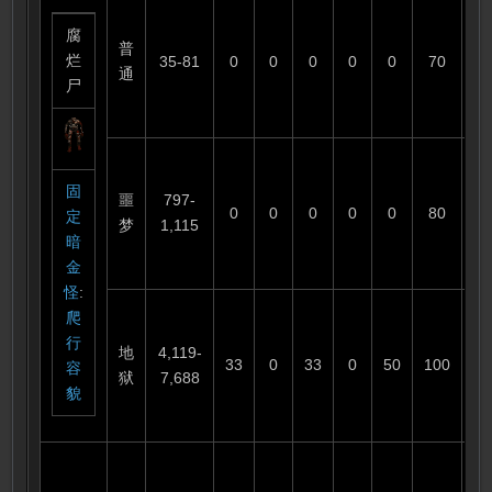
腐
普
烂
35-81
0
0
0
0
0
70
1
通
尸
固
噩
797-
0
0
0
0
0
80
6
定
梦
1,115
暗
金
怪
:
爬
行
地
4,119-
33
0
33
0
50
100
3
容
狱
7,688
貌