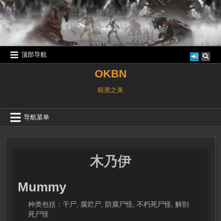
跳
至
内
容
顶部导航
OKBN
暗黑之美
导航菜单
木乃伊
Mummy
种类包括：干尸, 腐烂尸, 防腐尸怪, 不朽死尸怪, 解剖
死尸怪