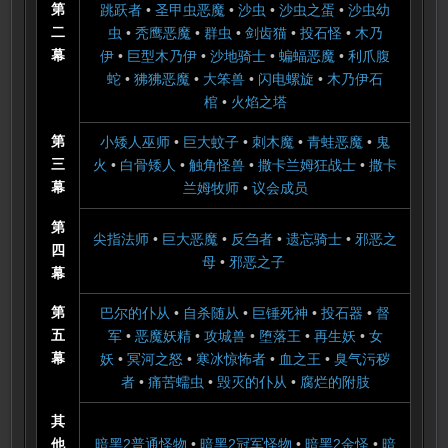
第
跳跃者
•
圣甲虫恶魔
•
沙虫
•
沙虫之蛋
•
沙虫幼
二
虫
•
秃鹰恶魔
•
群虫
•
剑齿猫
•
投石怪
•
木乃
幕
伊
•
巨型木乃伊
•
沙地骑士
•
蝙蝠恶魔
•
利爪腹
蛇
•
狒狒恶魔
•
大笨兽
•
闪电螺旋
•
木乃伊石
棺
•
火焰之塔
第
小矮人巫师
•
巨大蚊子
•
刺木魔
•
青蛙恶魔
•
鬼
三
火
•
白骨矮人
•
触角怪兽
•
撒卡兰姆狂战士
•
撒卡
幕
兰姆牧师
•
议会成员
第
尖指法师
•
巨大恶魔
•
反刍者
•
遗忘骑士
•
邪恶之
四
母
•
邪恶之子
幕
第
巴尔的仆从
•
自杀随从
•
巨锤死神
•
投石器
•
督
五
军
•
恶魔妖精
•
攻城兽
•
堕落王
•
再生妖
•
女
幕
妖
•
冥河之怒
•
寒冰惊怖者
•
血之王
•
臭气污秽
者
•
痛苦蠕虫
•
毁灭的仆从
•
腐烂的附肢
其
他
暗黑2普通怪物
•
暗黑2冠军怪物
•
暗黑2金怪
•
暗