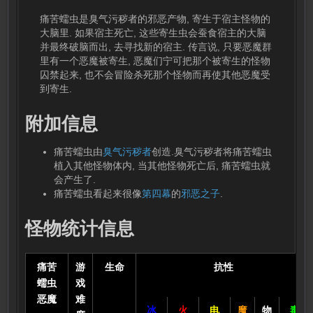
痛苦蠕虫是臭气污秽者的邪恶产物, 寄生于宿主怪物的
大脑里. 如果宿主死亡, 这些寄生虫会蚕食宿主的大脑
并最终破脑而出, 去寻找新的宿主. 传言说, 只要恶魔群
里有一个恶魔被寄生, 恶魔们宁可把那个被寄生的怪物
囚禁起来, 也不会冒险杀死那个怪物而再使其他恶魔受
到寄生.
附加信息
痛苦蠕虫由
臭气污秽者
创造.臭气污秽者将痛苦蠕虫
植入其他怪物体内, 当其他怪物死亡后, 痛苦蠕虫就
会产生了.
痛苦蠕虫看起来很像
第四幕
的
邪恶之子
.
怪物统计信息
痛苦
游
生命
抗性
蠕虫
戏
恶魔
难
冰
火
电
魔
物
毒