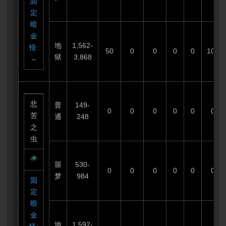
固
定
暗
金
地
1,562-
怪
:
50
0
0
0
0
100
狱
3,868
–
悲
普
149-
0
0
0
0
0
0
苦
通
248
之
虫
噩
530-
0
0
0
0
0
0
梦
984
固
定
暗
金
地
1,592-