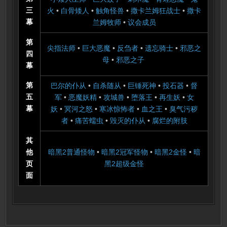
三
火
•
白骨矮人
•
触角怪兽
•
撒卡兰姆狂战士
•
撒卡
幕
兰姆牧师
•
议会成员
第
尖指法师
•
巨大恶魔
•
反刍者
•
遗忘骑士
•
邪恶之
四
母
•
邪恶之子
幕
第
巴尔的仆从
•
自杀随从
•
巨锤死神
•
投石器
•
督
五
军
•
恶魔妖精
•
攻城兽
•
堕落王
•
再生妖
•
女
幕
妖
•
冥河之怒
•
寒冰惊怖者
•
血之王
•
臭气污秽
者
•
痛苦蠕虫
•
毁灭的仆从
•
腐烂的附肢
其
他
暗黑2普通怪物
•
暗黑2冠军怪物
•
暗黑2金怪
•
暗
页
黑2超级金怪
面