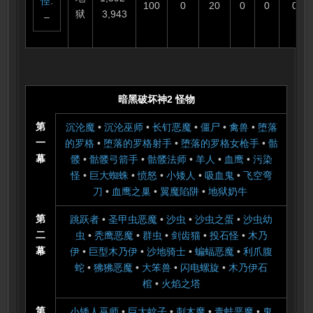
怪
:
100
0
20
0
0
0
狱
3,943
–
暗黑破坏神2 怪物
第
沉沦魔
•
沉沦巫师
•
长钉恶魔
•
僵尸
•
禽兽
•
堕落
一
的罗格
•
堕落的罗格射手
•
堕落的罗格女枪手
•
骷
幕
髅
•
骷髅弓箭手
•
骷髅法师
•
羊人
•
血鹰
•
污染
怪
•
巨大蜘蛛
•
愤怒
•
小矮人
•
吸血鬼
•
飞空弯
刀
•
血鹰之巢
•
翼魔陷阱
•
地狱奶牛
第
跳跃者
•
圣甲虫恶魔
•
沙虫
•
沙虫之蛋
•
沙虫幼
二
虫
•
秃鹰恶魔
•
群虫
•
剑齿猫
•
投石怪
•
木乃
幕
伊
•
巨型木乃伊
•
沙地骑士
•
蝙蝠恶魔
•
利爪腹
蛇
•
狒狒恶魔
•
大笨兽
•
闪电螺旋
•
木乃伊石
棺
•
火焰之塔
第
小矮人巫师
•
巨大蚊子
•
刺木魔
•
青蛙恶魔
•
鬼