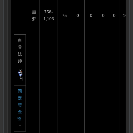
噩
758-
75
0
0
0
0
100
梦
1,103
白
骨
法
师
固
定
暗
金
怪
:
–