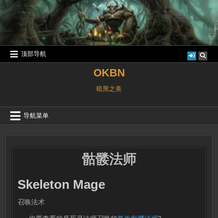
跳
至
内
容
顶部导航
OKBN
暗黑之美
导航菜单
骷髅法师
Skeleton Mage
召唤法术