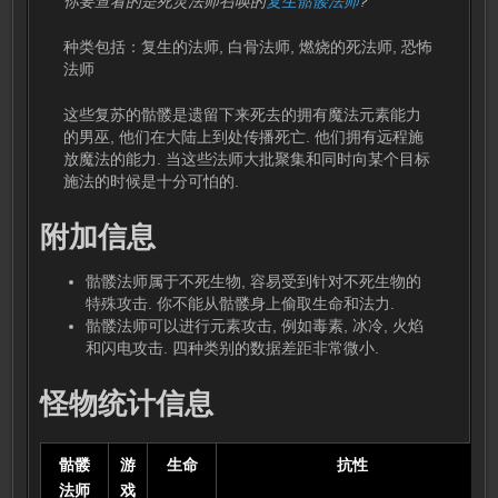
你要查看的是死灵法师召唤的
复生骷髅法师
?
种类包括：复生的法师, 白骨法师, 燃烧的死法师, 恐怖
法师
这些复苏的骷髅是遗留下来死去的拥有魔法元素能力
的男巫, 他们在大陆上到处传播死亡. 他们拥有远程施
放魔法的能力. 当这些法师大批聚集和同时向某个目标
施法的时候是十分可怕的.
附加信息
骷髅法师属于不死生物, 容易受到针对不死生物的
特殊攻击. 你不能从骷髅身上偷取生命和法力.
骷髅法师可以进行元素攻击, 例如毒素, 冰冷, 火焰
和闪电攻击. 四种类别的数据差距非常微小.
怪物统计信息
骷髅
游
生命
抗性
法师
戏