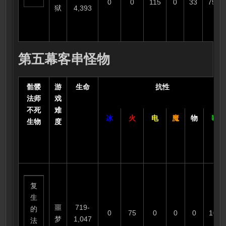
0
0
115
0
33
75
狱
4,393
第五幕客串怪物
骷髅
游
生命
抗性
法师
戏
不死
难
冰
火
电
魔
物
毒
生物
度
复
生
噩
719-
的
0
75
0
0
0
100
梦
1,047
法