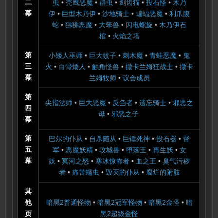
二
虫
•
秃鹰恶魔
•
群虫
•
剑齿猫
•
投石怪
•
木乃
幕
伊
•
巨型木乃伊
•
沙地骑士
•
蝙蝠恶魔
•
利爪腹
蛇
•
狒狒恶魔
•
大笨兽
•
闪电螺旋
•
木乃伊石
棺
•
火焰之塔
第
小矮人巫师
•
巨大蚊子
•
刺木魔
•
青蛙恶魔
•
鬼
三
火
•
白骨矮人
•
触角怪兽
•
撒卡兰姆狂战士
•
撒卡
幕
兰姆牧师
•
议会成员
第
尖指法师
•
巨大恶魔
•
反刍者
•
遗忘骑士
•
邪恶之
四
母
•
邪恶之子
幕
第
巴尔的仆从
•
自杀随从
•
巨锤死神
•
投石器
•
督
五
军
•
恶魔妖精
•
攻城兽
•
堕落王
•
再生妖
•
女
幕
妖
•
冥河之怒
•
寒冰惊怖者
•
血之王
•
臭气污秽
者
•
痛苦蠕虫
•
毁灭的仆从
•
腐烂的附肢
其
他
暗黑2普通怪物
•
暗黑2冠军怪物
•
暗黑2金怪
•
暗
页
黑2超级金怪