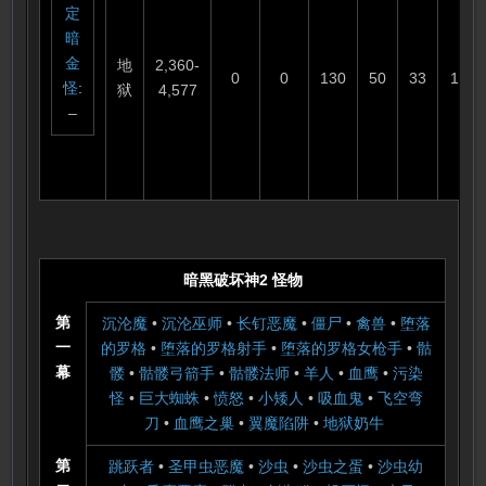
定
暗
金
地
2,360-
0
0
130
50
33
110
怪
:
狱
4,577
–
暗黑破坏神2 怪物
第
沉沦魔
•
沉沦巫师
•
长钉恶魔
•
僵尸
•
禽兽
•
堕落
一
的罗格
•
堕落的罗格射手
•
堕落的罗格女枪手
•
骷
幕
髅
•
骷髅弓箭手
•
骷髅法师
•
羊人
•
血鹰
•
污染
怪
•
巨大蜘蛛
•
愤怒
•
小矮人
•
吸血鬼
•
飞空弯
刀
•
血鹰之巢
•
翼魔陷阱
•
地狱奶牛
第
跳跃者
•
圣甲虫恶魔
•
沙虫
•
沙虫之蛋
•
沙虫幼