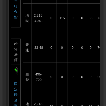
定
暗
金
地
2,218-
怪
:
0
115
0
0
33
75
狱
4,301
–
恐
普
33-48
0
0
0
0
0
70
怖
通
法
师
噩
495-
0
0
0
0
0
60
梦
720
固
定
暗
金
地
2,218-
怪
: