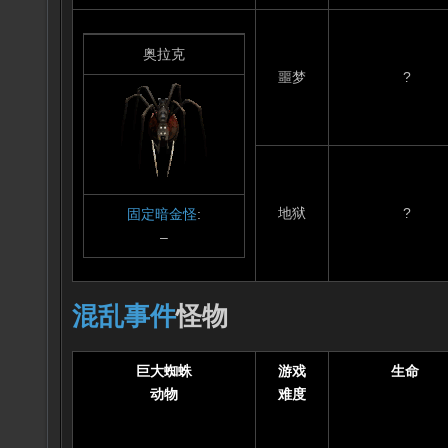
奥拉克
噩梦
?
地狱
?
固定暗金怪
:
–
混乱事件
怪物
巨大蜘蛛
游戏
生命
动物
难度