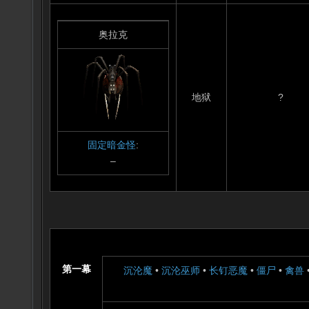
奥拉克
地狱
?
固定暗金怪
:
–
第一幕
沉沦魔
•
沉沦巫师
•
长钉恶魔
•
僵尸
•
禽兽