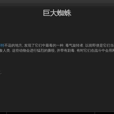
巨大蜘蛛
斯特
不远的地方, 发现了它们中最毒的一种: 毒气旋转者. 以前即便是它
食人类. 这些动物会进行猛烈的撕咬, 并带有剧毒. 有时它们在战斗中会用
.