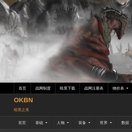
跳
至
内
容
首页
战网制度
暗黑下载
战网注册表
物价表
OKBN
暗黑之美
首页
基础
人物
装备
世界
数据