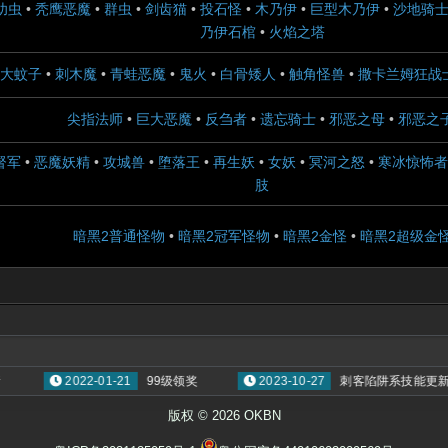
幼虫
•
秃鹰恶魔
•
群虫
•
剑齿猫
•
投石怪
•
木乃伊
•
巨型木乃伊
•
沙地骑
乃伊石棺
•
火焰之塔
大蚊子
•
刺木魔
•
青蛙恶魔
•
鬼火
•
白骨矮人
•
触角怪兽
•
撒卡兰姆狂战
尖指法师
•
巨大恶魔
•
反刍者
•
遗忘骑士
•
邪恶之母
•
邪恶之
督军
•
恶魔妖精
•
攻城兽
•
堕落王
•
再生妖
•
女妖
•
冥河之怒
•
寒冰惊怖者
肢
暗黑2普通怪物
•
暗黑2冠军怪物
•
暗黑2金怪
•
暗黑2超级金
2022-01-21
99级领奖
2023-10-27
刺客陷阱系技能更新
版权 © 2026 OKBN