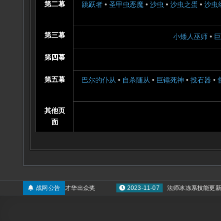
第二幕
跳跃者
•
圣甲虫恶魔
•
沙虫
•
沙虫之蛋
•
沙虫
第三幕
小矮人巫师
•
巨
第四幕
第五幕
巴尔的仆从
•
自杀随从
•
巨锤死神
•
投石器
•
其他页
面
2024-11-07
战网公告
才华出众奖
2023-11-07
法师冰冻系技能更新