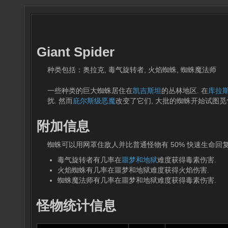
Giant Spider
种类包括：奥拉克, 毒气旋转者, 火焰蜘蛛, 蜘蛛魔法师
一些种类的巨大蜘蛛居住在
凯吉斯坦
的丛林地区. 在
库拉
扰. 然而
庇尔斯级恶魔
改变了它们, 大批的蜘蛛开始试图觅
附加信息
蜘蛛可以用网罩住敌人并比普通怪物有 50% 快速生命回复
毒气旋转者有几率在
噩梦和地狱
难度获得毒素伤害.
火焰蜘蛛有几率在噩梦和地狱难度获得火焰伤害.
蜘蛛魔法师有几率在噩梦和地狱难度获得毒素伤害.
怪物统计信息