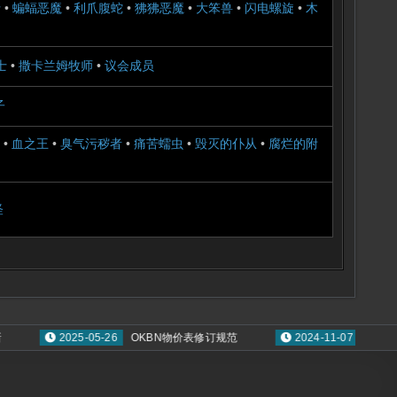
士
•
蝙蝠恶魔
•
利爪腹蛇
•
狒狒恶魔
•
大笨兽
•
闪电螺旋
•
木
士
•
撒卡兰姆牧师
•
议会成员
子
•
血之王
•
臭气污秽者
•
痛苦蠕虫
•
毁灭的仆从
•
腐烂的附
怪
2025-05-26
OKBN物价表修订规范
2024-11-07
才华出众奖