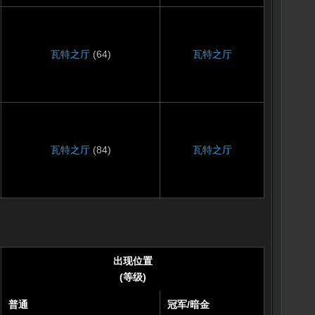
瓦特之厅
(64)
瓦特之厅
瓦特之厅
(84)
瓦特之厅
出现位置
(等级)
普通
冠军
/
暗金