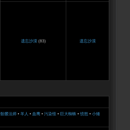
遗忘沙漠
(83)
遗忘沙漠
•
骷髅法师
•
羊人
•
血鹰
•
污染怪
•
巨大蜘蛛
•
愤怒
•
小矮