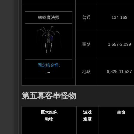
蜘蛛魔法师
普通
134-169
噩梦
1,657-2,099
固定暗金怪
:
地狱
6,825-11,527
–
第五幕客串怪物
巨大蜘蛛
游戏
生命
动物
难度