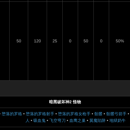
50
120
25
0
50
0
50%
暗黑破坏神2 怪物
•
堕落的罗格
•
堕落的罗格射手
•
堕落的罗格女枪手
•
骷髅
•
骷髅弓箭手
人
•
吸血鬼
•
飞空弯刀
•
血鹰之巢
•
翼魔陷阱
•
地狱奶牛