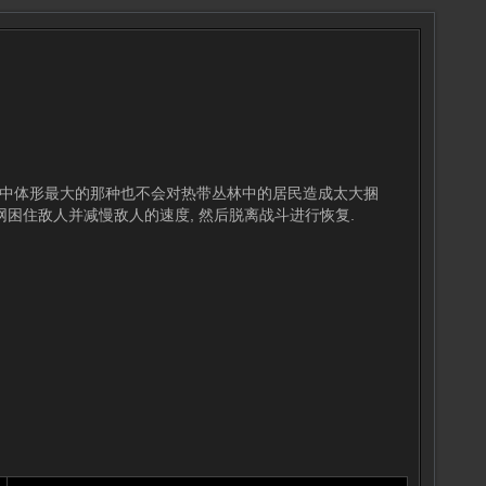
们当中体形最大的那种也不会对热带丛林中的居民造成太大捆
网困住敌人并减慢敌人的速度, 然后脱离战斗进行恢复.